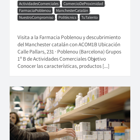
ActividadesComerciales
,
ComercioDeProximidad
,
FarmaciaPoblenou
,
ManchesterCatalán
,
NuestroCompromiso
,
Politècnics
,
TuTalento
Visita a la Farmacia Poblenou y descubrimiento
del Manchester catalán con ACOM1B Ubicación
Calle Pallars, 231 · Poblenou (Barcelona) Grupos
1º B de Actividades Comerciales Objetivo
Conocer las características, productos [...]