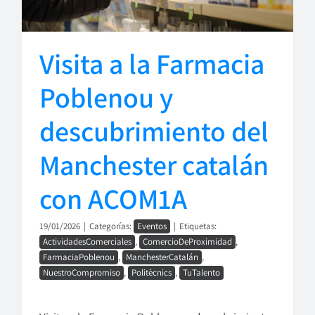
Visita a la Farmacia
Poblenou y
descubrimiento del
Manchester catalán
con ACOM1A
19/01/2026
|
Categorías:
Eventos
|
Etiquetas:
ActividadesComerciales
,
ComercioDeProximidad
,
FarmaciaPoblenou
,
ManchesterCatalán
,
NuestroCompromiso
,
Politècnics
,
TuTalento