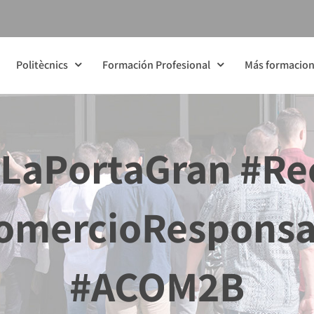
Politècnics
Formación Profesional
Más formacio
LaPortaGran #Rec
omercioRespons
#ACOM2B