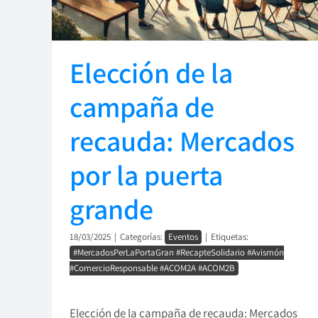
Elección de la
campaña de
recauda: Mercados
por la puerta
grande
18/03/2025
|
Categorías:
Eventos
|
Etiquetas:
#MercadosPerLaPortaGran #RecapteSolidario #Avismón
#ComercioResponsable #ACOM2A #ACOM2B
Elección de la campaña de recauda: Mercados