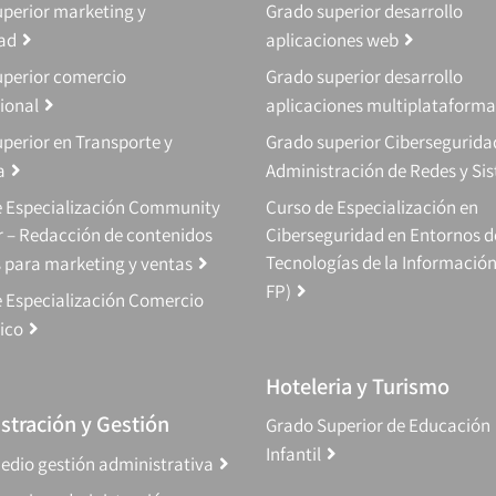
perior marketing y
Grado superior desarrollo
dad
aplicaciones web
uperior comercio
Grado superior desarrollo
ional
aplicaciones multiplataforma
perior en Transporte y
Grado superior Cibersegurida
a
Administración de Redes y Si
e Especialización Community
Curso de Especialización en
 – Redacción de contenidos
Ciberseguridad en Entornos d
Tecnologías de la Información
s para marketing y ventas
FP)
 Especialización Comercio
ico
Hoteleria y Turismo
stración y Gestión
Grado Superior de Educación
Infantil
edio gestión administrativa