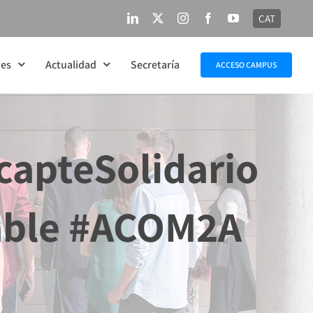
CAT
LinkedIn
X
Instagram
Facebook
YouTube
nes
Actualidad
Secretaría
ACCESO CAMPUS
apteSolidario
able #ACOM2A