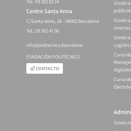
Tel.: 93 302 02 24
Grado su
Centre Santa Anna
publici
Grado s
C/Santa Anna, 28 – 08002 Barcelona
internac
Tel.: 93 302 41 06
Grado su
info@politecnics.barcelona
Logístic
Curso d
FUNDACIÓN POLITÈCNICS
Manager
CONTACTO
digitale
Curso de
Electrón
Admini
Grado m