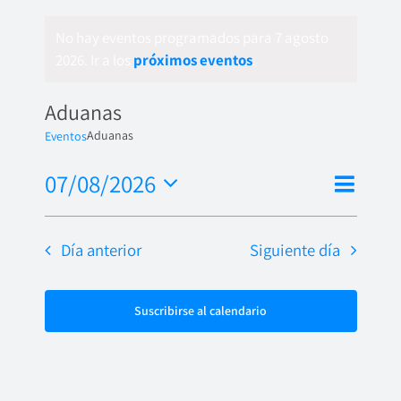
No hay eventos programados para 7 agosto
2026. Ir a los
próximos eventos
.
Aduanas
Aduanas
Eventos
Nave
07/08/2026
Naveg
Día
de
Seleccionar
de
fecha.
vista
Día anterior
Siguiente día
vistas
de
Even
Suscribirse al calendario