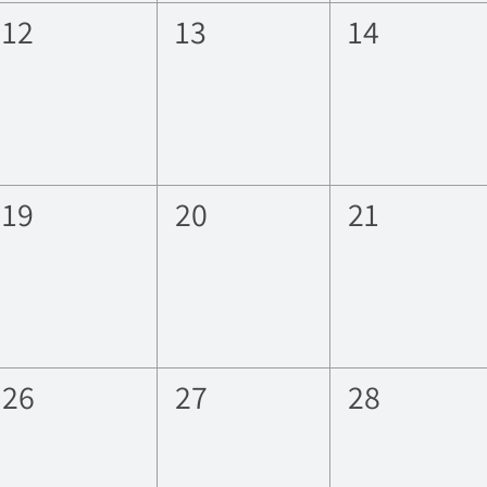
0
0
0
12
13
14
eventos,
eventos,
eventos,
0
0
0
19
20
21
eventos,
eventos,
eventos,
0
0
0
26
27
28
eventos,
eventos,
eventos,