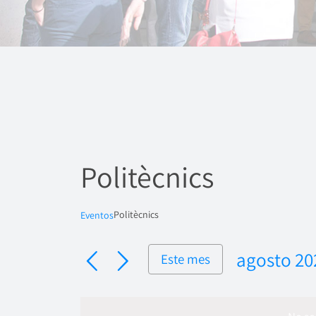
Politècnics
Politècnics
Eventos
agosto 20
Este mes
Seleccion
fecha.