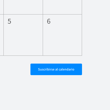
0
0
5
6
eventos,
eventos,
Suscribirse al calendario