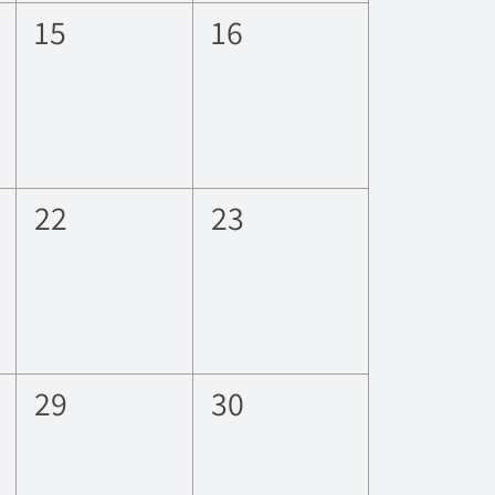
0
0
15
16
eventos,
eventos,
0
0
22
23
eventos,
eventos,
0
0
29
30
eventos,
eventos,