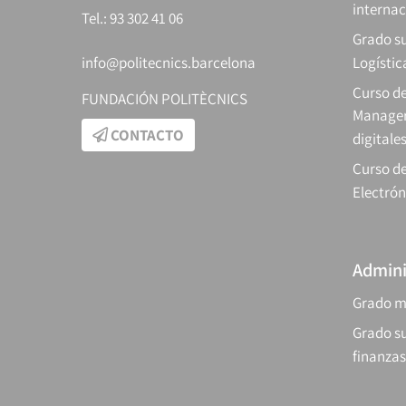
internac
Tel.: 93 302 41 06
Grado su
info@politecnics.barcelona
Logístic
Curso d
FUNDACIÓN POLITÈCNICS
Manager
CONTACTO
digitale
Curso de
Electrón
Admini
Grado m
Grado su
finanzas