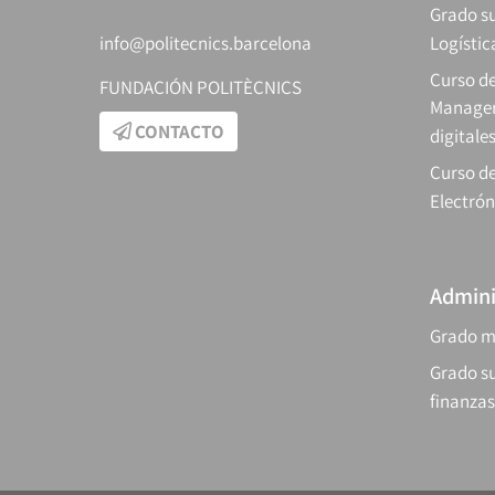
Grado su
info@politecnics.barcelona
Logístic
Curso d
FUNDACIÓN POLITÈCNICS
Manager
CONTACTO
digitale
Curso de
Electrón
Admini
Grado m
Grado su
finanzas