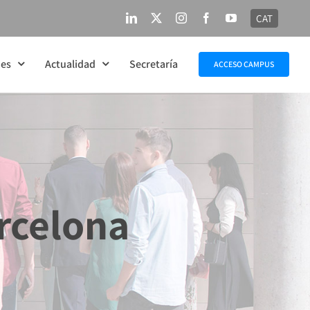
CAT
LinkedIn
X
Instagram
Facebook
YouTube
nes
Actualidad
Secretaría
ACCESO CAMPUS
arcelona