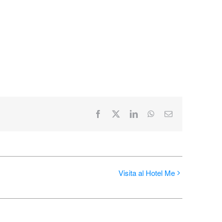
Facebook
X
LinkedIn
WhatsApp
Correo
electrónico
Visita al Hotel Me