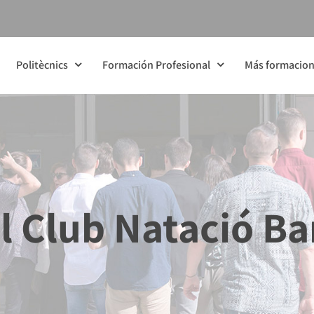
Politècnics
Formación Profesional
Más formacio
al Club Natació B