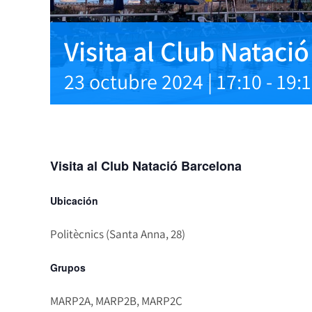
Visita al Club Nataci
23 octubre 2024 | 17:10
-
19:
Visita al Club Natació Barcelona
Ubicación
Politècnics (Santa Anna, 28)
Grupos
MARP2A, MARP2B, MARP2C