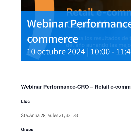
Webinar Performance-
commerce
10 octubre 2024 | 10:00
-
11:
Webinar Performance-CRO – Retail e-comm
Lloc
Sta.Anna 28, aules 31, 32 i 33
Grups