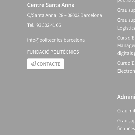
Centre Santa Anna
Grau sup
C/Santa Anna, 28 – 08002 Barcelona
Grau sup
Tel.: 93 302 41 06
Logístic
Curs d’
info@politecnics.barcelona
Manager
FUNDACIÓ POLITÈCNICS
digitals
Curs d’E
CONTACTE
Electròn
Adminis
Grau mit
Grau sup
finances