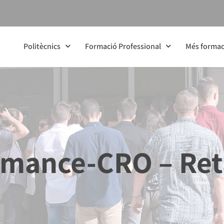
Politècnics
Formació Professional
Més formac
rmance-CRO – Ret