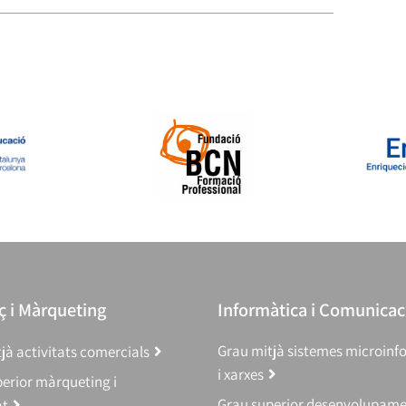
 i Màrqueting
Informàtica i Comunicac
Grau mitjà sistemes microinf
jà activitats comercials
i xarxes
erior màrqueting i
Grau superior desenvolupam
at