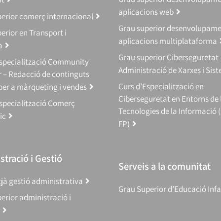
aplicacions web
erior comerç internacional
Grau superior desenvolupam
erior en Transport i
aplicacions multiplataforma
a
Grau superior Ciberseguretat 
Especialització Community
Administració de Xarxes i Sis
 – Redacció de continguts
Curs d’Especialització en
 per a màrqueting i vendes
Ciberseguretat en Entorns de 
specialització Comerç
Tecnologies de la Informació 
ic
FP)
tració i Gestió
Serveis a la comunitat
jà gestió administrativa
Grau Superior d’Educació Infa
erior administració i