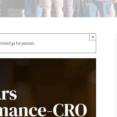
×
iment ja ha passat.