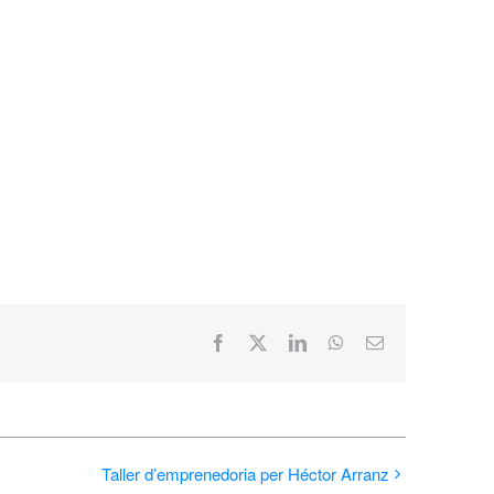
Facebook
X
LinkedIn
WhatsApp
Email:
Taller d’emprenedoria per Héctor Arranz