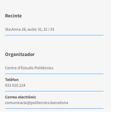
Recinte
Sta.Anna 28, aules 31, 32 i 33
Organitzador
Centre d’Estudis Politècnics
Telèfon
933 020 224
Correu electrònic
comunicacio@politecnics.barcelona