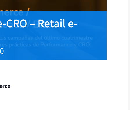
CRO – Retail e-
40
erce