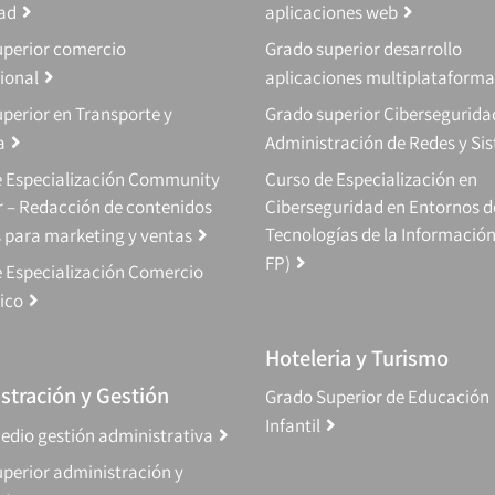
dad
aplicaciones web
uperior comercio
Grado superior desarrollo
ional
aplicaciones multiplataforma
perior en Transporte y
Grado superior Cibersegurida
a
Administración de Redes y Si
e Especialización Community
Curso de Especialización en
 – Redacción de contenidos
Ciberseguridad en Entornos d
Tecnologías de la Información
s para marketing y ventas
FP)
 Especialización Comercio
ico
Hoteleria y Turismo
stración y Gestión
Grado Superior de Educación
Infantil
edio gestión administrativa
perior administración y