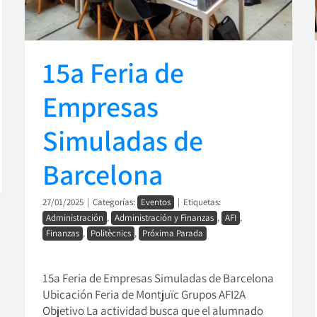
15a Feria de
Empresas
Simuladas de
Barcelona
27/01/2025
|
Categorías:
Eventos
|
Etiquetas:
Administración
,
Administración y Finanzas
,
AFI
,
Finanzas
,
Politècnics
,
Próxima Parada
15a Feria de Empresas Simuladas de Barcelona
Ubicación Feria de Montjuïc Grupos AFI2A
Objetivo La actividad busca que el alumnado