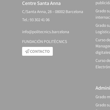
Centre Santa Anna
publici
Grado s
C/Santa Anna, 28 – 08002 Barcelona
internac
Tel.: 93 302 41 06
Grado su
info@politecnics.barcelona
Logístic
Curso d
FUNDACIÓN POLITÈCNICS
Manager
CONTACTO
digitale
Curso de
Electrón
Admini
Grado m
Grado su