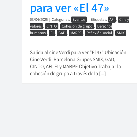
para ver «El 47»
03/04/2025
|
Categorías:
Eventos
|
Etiquetas:
AFI
,
Cine y
valores
,
CINTO
,
Cohesión de grupo
,
Derechos
humanos
,
EI
,
GAD
,
MARPE
,
Reflexión social
,
SMIX
Salida al cine Verdi para ver "El 47" Ubicación
Cine Verdi, Barcelona Grupos SMIX, GAD,
CINTO, AFI, EI y MARPE Objetivo Trabajar la
cohesión de grupo a través de la [...]