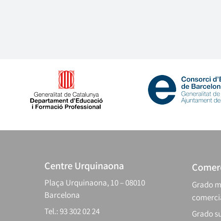
Centre Urquinaona
Comerc
Plaça Urquinaona, 10 – 08010
Grado m
Barcelona
comerci
Tel.: 93 302 02 24
Grado su