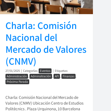
Charla: Comisión
Nacional del
Mercado de Valores
(CNMV)
27/01/2025
|
Categorías:
Eventos
|
Etiquetas:
Administración
,
Adminsitración
,
AFI
,
Finanzas
,
Próxima Parada
Charla: Comisión Nacional del Mercado de
Valores (CNMV) Ubicación Centro de Estudios
Politècnics . Plaza Urquinona, 10 Barcelona