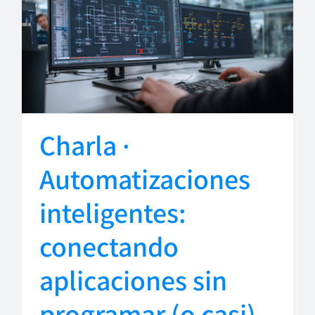
Charla ·
Automatizaciones
inteligentes:
conectando
aplicaciones sin
programar (o casi)