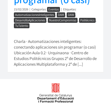
15/02/2026
|
Categorías:
Eventos
|
Etiquetas:
AutomatizacionesInteligentes
,
DAM
,
DAW
,
DesarrolloAplicaciones
,
NuestroCompromiso
,
Politècnics
,
TuTalento
Charla · Automatizaciones inteligentes:
conectando aplicaciones sin programar (o casi)
Ubicación Aula 0.2 · Urquinaona · Centro de
Estudios Politécnicos Grupos 2º de Desarrollo de
Aplicaciones Multiplataforma y 2º de [...]