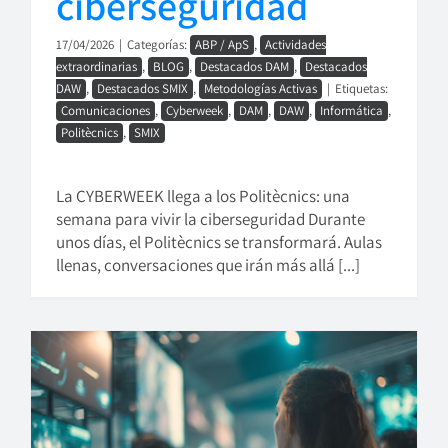
ciberseguridad
17/04/2026
|
Categorías:
ABP / ApS
,
Actividades
extraordinarias
,
BLOG
,
Destacados DAM
,
Destacados
DAW
,
Destacados SMIX
,
Metodologías Activas
|
Etiquetas:
Comunicaciones
,
Cyberweek
,
DAM
,
DAW
,
Informática
,
Politècnics
,
SMIX
La CYBERWEEK llega a los Politècnics: una
semana para vivir la ciberseguridad Durante
unos días, el Politècnics se transformará. Aulas
llenas, conversaciones que irán más allá [...]