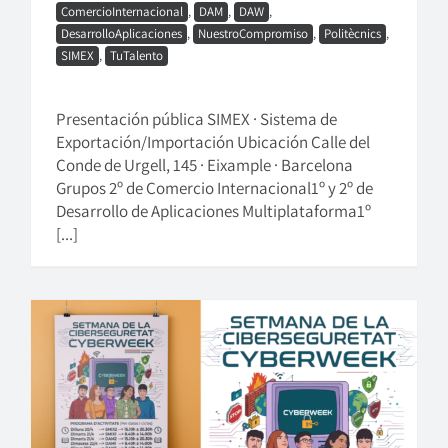
ComercioInternacional
,
DAM
,
DAW
,
DesarrolloAplicaciones
,
NuestroCompromiso
,
Politècnics
,
SIMEX
,
TuTalento
Presentación pública SIMEX · Sistema de
Exportación/Importación Ubicación Calle del
Conde de Urgell, 145 · Eixample · Barcelona
Grupos 2º de Comercio Internacional1º y 2º de
Desarrollo de Aplicaciones Multiplataforma1º
[...]