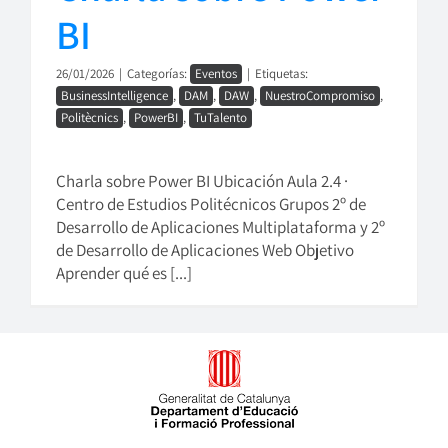
BI
26/01/2026
|
Categorías:
Eventos
|
Etiquetas:
BusinessIntelligence
,
DAM
,
DAW
,
NuestroCompromiso
,
Politècnics
,
PowerBI
,
TuTalento
Charla sobre Power BI Ubicación Aula 2.4 ·
Centro de Estudios Politécnicos Grupos 2º de
Desarrollo de Aplicaciones Multiplataforma y 2º
de Desarrollo de Aplicaciones Web Objetivo
Aprender qué es [...]