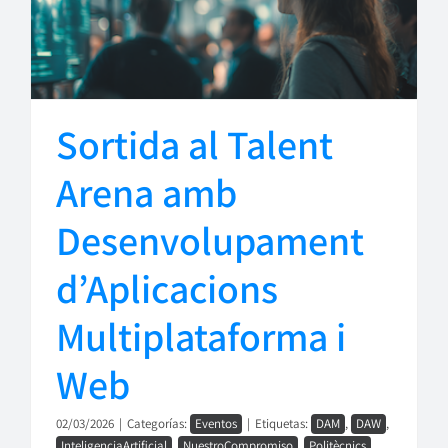
Sortida al Talent
Arena amb
Desenvolupament
d’Aplicacions
Multiplataforma i
Web
02/03/2026
|
Categorías:
Eventos
|
Etiquetas:
DAM
,
DAW
,
InteligenciaArtificial
,
NuestroCompromiso
,
Politècnics
,