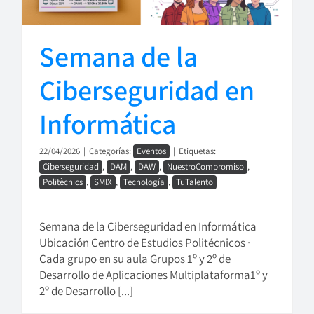
Semana de la
Ciberseguridad en
Informática
22/04/2026
|
Categorías:
Eventos
|
Etiquetas:
Ciberseguridad
,
DAM
,
DAW
,
NuestroCompromiso
,
Politècnics
,
SMIX
,
Tecnología
,
TuTalento
Semana de la Ciberseguridad en Informática
Ubicación Centro de Estudios Politécnicos ·
Cada grupo en su aula Grupos 1º y 2º de
Desarrollo de Aplicaciones Multiplataforma1º y
2º de Desarrollo [...]