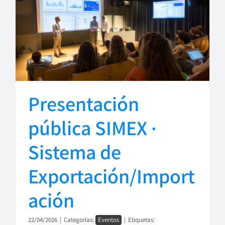
Presentación
pública SIMEX ·
Sistema de
Exportación/Import
ación
22/04/2026
|
Categorías:
Eventos
|
Etiquetas: