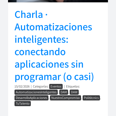
Charla ·
Automatizaciones
inteligentes:
conectando
aplicaciones sin
programar (o casi)
15/02/2026
|
Categorías:
Eventos
|
Etiquetas:
AutomatizacionesInteligentes
,
DAM
,
DAW
,
DesarrolloAplicaciones
,
NuestroCompromiso
,
Politècnics
,
TuTalento