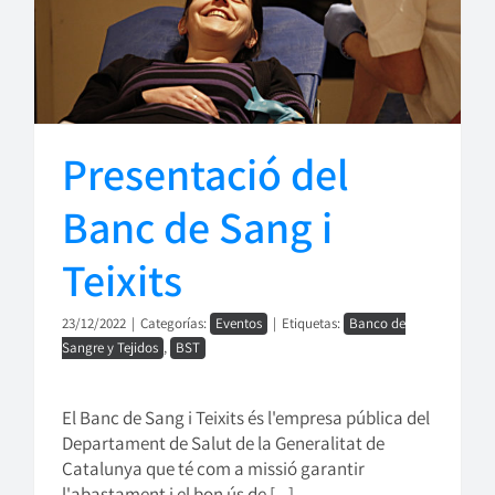
Presentació del
Banc de Sang i
Teixits
23/12/2022
|
Categorías:
Eventos
|
Etiquetas:
Banco de
Sangre y Tejidos
,
BST
El Banc de Sang i Teixits és l'empresa pública del
Departament de Salut de la Generalitat de
Catalunya que té com a missió garantir
l'abastament i el bon ús de [...]