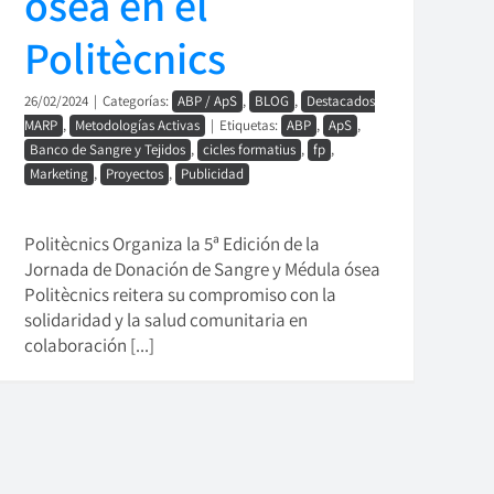
ósea en el
Politècnics
26/02/2024
|
Categorías:
ABP / ApS
,
BLOG
,
Destacados
MARP
,
Metodologías Activas
|
Etiquetas:
ABP
,
ApS
,
Banco de Sangre y Tejidos
,
cicles formatius
,
fp
,
Marketing
,
Proyectos
,
Publicidad
Politècnics Organiza la 5ª Edición de la
Jornada de Donación de Sangre y Médula ósea
Politècnics reitera su compromiso con la
solidaridad y la salud comunitaria en
colaboración [...]