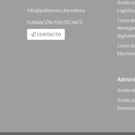
Grado su
info@politecnics.barcelona
Logístic
Curso d
FUNDACIÓN POLITÈCNICS
Manager
CONTACTO
digitale
Curso de
Electrón
Admini
Grado m
Grado su
finanzas