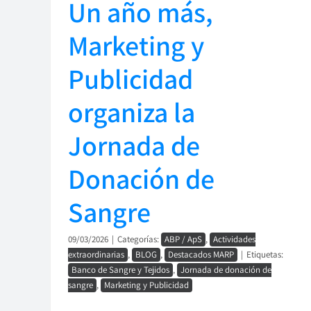
Un año más,
Marketing y
Publicidad
organiza la
Jornada de
Donación de
Sangre
09/03/2026
|
Categorías:
ABP / ApS
,
Actividades
extraordinarias
,
BLOG
,
Destacados MARP
|
Etiquetas:
Banco de Sangre y Tejidos
,
Jornada de donación de
sangre
,
Marketing y Publicidad