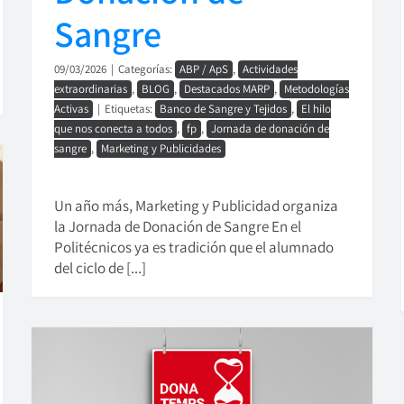
Sangre
09/03/2026
|
Categorías:
ABP / ApS
,
Actividades
extraordinarias
,
BLOG
,
Destacados MARP
,
Metodologías
Activas
|
Etiquetas:
Banco de Sangre y Tejidos
,
El hilo
que nos conecta a todos
,
fp
,
Jornada de donación de
sangre
,
Marketing y Publicidades
Un año más, Marketing y Publicidad organiza
la Jornada de Donación de Sangre En el
Politécnicos ya es tradición que el alumnado
del ciclo de [...]