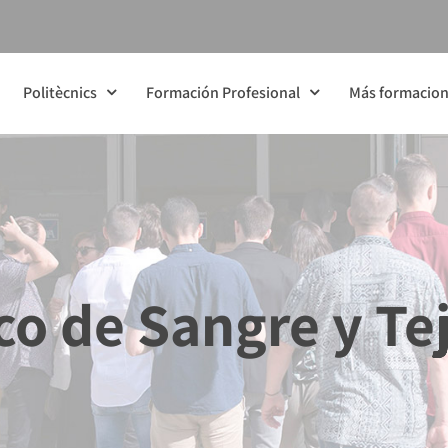
Politècnics
Formación Profesional
Más formacio
o de Sangre y Te