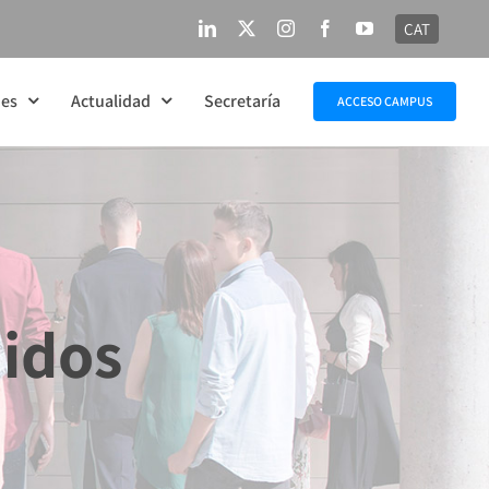
CAT
LinkedIn
X
Instagram
Facebook
YouTube
nes
Actualidad
Secretaría
ACCESO CAMPUS
jidos