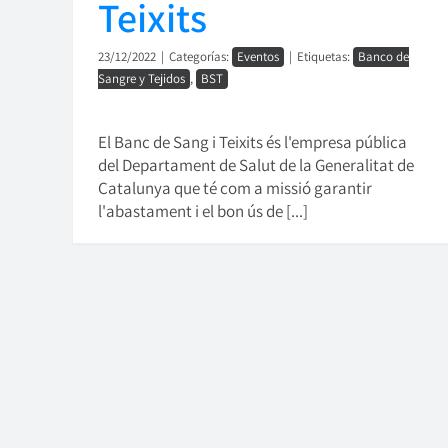
Teixits
23/12/2022
|
Categorías:
Eventos
|
Etiquetas:
Banco de
Sangre y Tejidos
,
BST
El Banc de Sang i Teixits és l'empresa pública
del Departament de Salut de la Generalitat de
Catalunya que té com a missió garantir
l'abastament i el bon ús de [...]