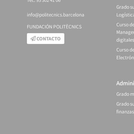
Tel.: 93 302 41 06
Grado su
info@politecnics.barcelona
Logístic
Curso d
FUNDACIÓN POLITÈCNICS
Manager
CONTACTO
digitale
Curso de
Electrón
Admini
Grado m
Grado su
finanzas