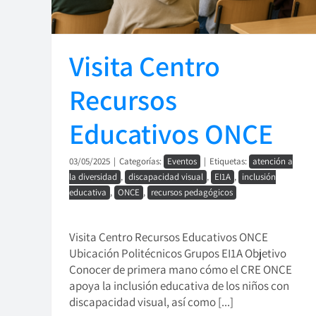
Visita Centro
Recursos
Educativos ONCE
03/05/2025
|
Categorías:
Eventos
|
Etiquetas:
atención a
la diversidad
,
discapacidad visual
,
EI1A
,
inclusión
educativa
,
ONCE
,
recursos pedagógicos
Visita Centro Recursos Educativos ONCE
Ubicación Politécnicos Grupos EI1A Objetivo
Conocer de primera mano cómo el CRE ONCE
apoya la inclusión educativa de los niños con
discapacidad visual, así como [...]