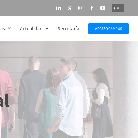
CAT
LinkedIn
X
Instagram
Facebook
YouTube
nes
Actualidad
Secretaría
ACCESO CAMPUS
al