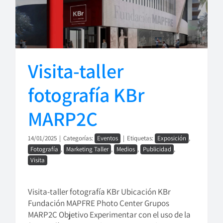
Visita-taller
fotografía KBr
MARP2C
14/01/2025
|
Categorías:
Eventos
|
Etiquetas:
Exposición
,
Fotografía
,
Marketing Taller
,
Medios
,
Publicidad
,
Visita
Visita-taller fotografía KBr Ubicación KBr
Fundación MAPFRE Photo Center Grupos
MARP2C Objetivo Experimentar con el uso de la