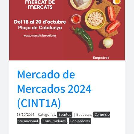
Mercado de
Mercados 2024
(CINT1A)
13/10/2024
|
Categorías:
Eventos
|
Etiquetas:
Comercio
Internacional
,
Consumidores
,
Porveedores