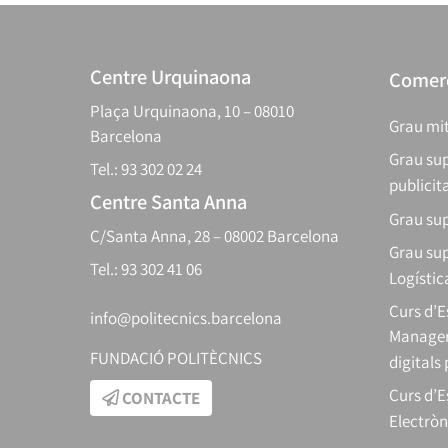
Centre Urquinaona
Comerç
Plaça Urquinaona, 10 – 08010
Grau mit
Barcelona
Grau sup
Tel.: 93 302 02 24
publicit
Centre Santa Anna
Grau sup
C/Santa Anna, 28 – 08002 Barcelona
Grau sup
Tel.: 93 302 41 06
Logístic
Curs d’
info@politecnics.barcelona
Manager
FUNDACIÓ POLITÈCNICS
digitals
Curs d’E
CONTACTE
Electròn