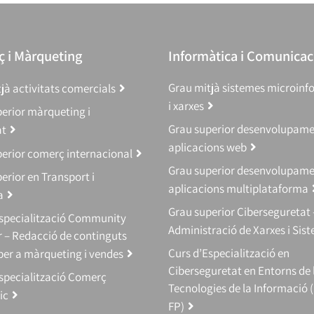
 i Màrqueting
Informàtica i Comunicac
Grau mitjà sistemes microinf
jà activitats comercials
i xarxes
erior màrqueting i
Grau superior desenvolupam
at
aplicacions web
erior comerç internacional
Grau superior desenvolupam
erior en Transport i
aplicacions multiplataforma
a
Grau superior Ciberseguretat 
Especialització Community
Administració de Xarxes i Sis
 – Redacció de continguts
Curs d’Especialització en
 per a màrqueting i vendes
Ciberseguretat en Entorns de 
specialització Comerç
Tecnologies de la Informació 
ic
FP)