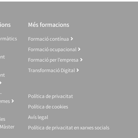
ions
Més formacions
ormàtics
Formació contínua
Formació ocupacional
ent
Formació per l’empresa
Transformació Digital
ent
–
Política de privacitat
temes
Política de cookies
Avís legal
les
(Màster
Política de privacitat en xarxes socials