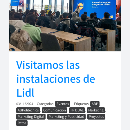
Visitamos las
instalaciones de
Lidl
03/11/2024
|
Categorías:
Eventos
|
Etiquetas:
ABP
,
ABPolitècnics
,
Comunicación
,
FP DUAL
,
Marketing
,
Marketing Digital
,
Marketing y Publicidad
,
Proyectos
,
Retos