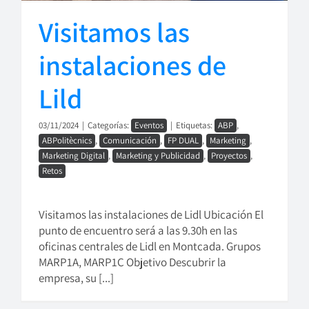
Visitamos las
instalaciones de
Lild
03/11/2024
|
Categorías:
Eventos
|
Etiquetas:
ABP
,
ABPolitècnics
,
Comunicación
,
FP DUAL
,
Marketing
,
Marketing Digital
,
Marketing y Publicidad
,
Proyectos
,
Retos
Visitamos las instalaciones de Lidl Ubicación El
punto de encuentro será a las 9.30h en las
oficinas centrales de Lidl en Montcada. Grupos
MARP1A, MARP1C Objetivo Descubrir la
empresa, su [...]