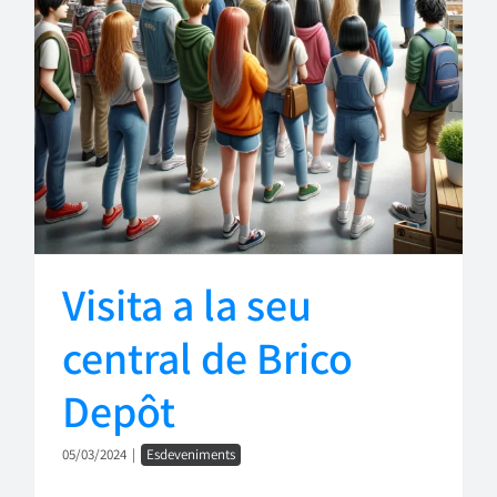
Visita a la seu
central de Brico
Depôt
05/03/2024
|
Esdeveniments