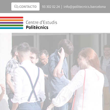
Saltar
CONTACTO
93 302 02 24
|
info@politecnics.barcelona
al
contenido