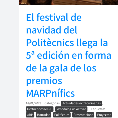
El festival de
navidad del
Politècnics llega la
5ª edición en forma
de la gala de los
premios
MARPnífics
18/01/2023
|
Categorías:
Actividades extraordinarias
,
Destacados MARP
,
Metodologías Activas
|
Etiquetas:
ABP
,
Barradas
,
Politècnics
,
Presentacions
,
Proyectos