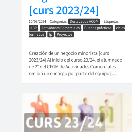
[curs 2023/24]
10/03/2024
|
Categorías:
Destacados ACOM
|
Etiquetas:
ABP
,
Actividades Comerciales
,
Buenas prácticas
,
cicles
formatius
,
fp
,
Proyectos
Creación de un negocio minorista [curs
2023/24] Al inicio del curso 23/24, el alumnado
de 2º del CFGM de Actividades Comerciales
recibió un encargo por parte del equipo [...]