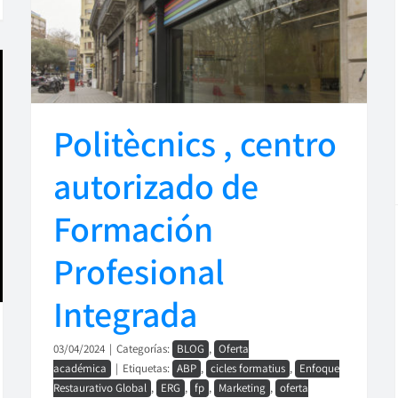
Politècnics , centro
autorizado de
Formación
Profesional
Integrada
03/04/2024
|
Categorías:
BLOG
,
Oferta
académica
|
Etiquetas:
ABP
,
cicles formatius
,
Enfoque
Restaurativo Global
,
ERG
,
fp
,
Marketing
,
oferta