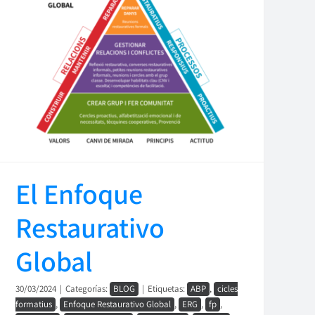
El Enfoque
Restaurativo
Global
30/03/2024
|
Categorías:
BLOG
|
Etiquetas:
ABP
,
cicles
formatius
,
Enfoque Restaurativo Global
,
ERG
,
fp
,