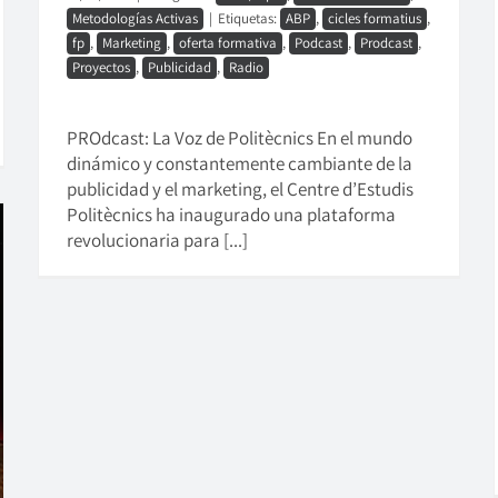
Metodologías Activas
|
Etiquetas:
ABP
,
cicles formatius
,
fp
,
Marketing
,
oferta formativa
,
Podcast
,
Prodcast
,
Proyectos
,
Publicidad
,
Radio
PROdcast: La Voz de Politècnics En el mundo
dinámico y constantemente cambiante de la
publicidad y el marketing, el Centre d’Estudis
Politècnics ha inaugurado una plataforma
revolucionaria para [...]