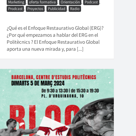
Marketing
,
oferta formativa
,
Orientación
,
Podcast
,
Prodcast
,
Proyectos
,
Publicidad
,
Radio
¿Qué es el Enfoque Restaurativo Global (ERG)?
¿Por qué empezamos a hablar del ERG en el
Politècnics ? El Enfoque Restaurativo Global
aporta una nueva mirada y, para [...]