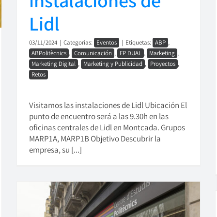
Lidl
03/11/2024
|
Categorías:
Eventos
|
Etiquetas:
ABP
,
ABPolitècnics
,
Comunicación
,
FP DUAL
,
Marketing
,
Marketing Digital
,
Marketing y Publicidad
,
Proyectos
,
Retos
Visitamos las instalaciones de Lidl Ubicación El
punto de encuentro será a las 9.30h en las
oficinas centrales de Lidl en Montcada. Grupos
MARP1A, MARP1B Objetivo Descubrir la
empresa, su [...]