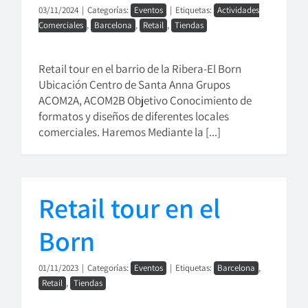
03/11/2024
|
Categorías:
Eventos
|
Etiquetas:
Actividades
Comerciales
,
Barcelona
,
Retail
,
Tiendas
Retail tour en el barrio de la Ribera-El Born
Ubicación Centro de Santa Anna Grupos
ACOM2A, ACOM2B Objetivo Conocimiento de
formatos y diseños de diferentes locales
comerciales. Haremos Mediante la [...]
Retail tour en el
Born
01/11/2023
|
Categorías:
Eventos
|
Etiquetas:
Barcelona
,
Retail
,
Tiendas