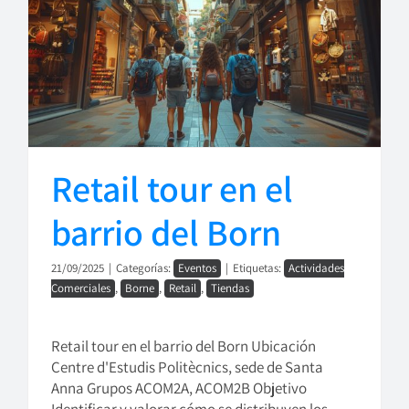
Retail tour en el
barrio del Born
21/09/2025
|
Categorías:
Eventos
|
Etiquetas:
Actividades
Comerciales
,
Borne
,
Retail
,
Tiendas
Retail tour en el barrio del Born Ubicación
Centre d'Estudis Politècnics, sede de Santa
Anna Grupos ACOM2A, ACOM2B Objetivo