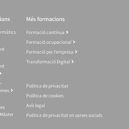
ions
Més formacions
ormàtics
Formació contínua
Formació ocupacional
ent
Formació per l’empresa
Transformació Digital
ent
–
Política de privacitat
temes
Política de cookies
Avís legal
les
(Màster
Política de privacitat en xarxes socials