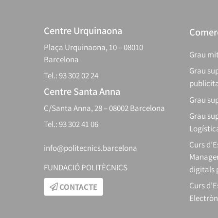
Centre Urquinaona
Comerç
Plaça Urquinaona, 10 – 08010
Grau mit
Barcelona
Grau sup
Tel.: 93 302 02 24
publicit
Centre Santa Anna
Grau sup
C/Santa Anna, 28 – 08002 Barcelona
Grau sup
Tel.: 93 302 41 06
Logístic
Curs d’
info@politecnics.barcelona
Manager
FUNDACIÓ POLITÈCNICS
digitals
Curs d’E
CONTACTE
Electròn