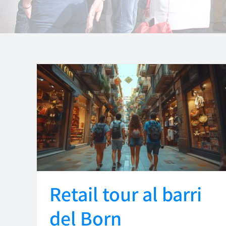
Retail tour al barri
del Born