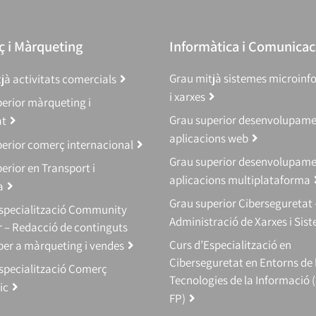
 i Màrqueting
Informàtica i Comunicac
Grau mitjà sistemes microinf
jà activitats comercials
i xarxes
erior màrqueting i
Grau superior desenvolupam
at
aplicacions web
erior comerç internacional
Grau superior desenvolupam
erior en Transport i
aplicacions multiplataforma
a
Grau superior Ciberseguretat 
Especialització Community
Administració de Xarxes i Sis
 – Redacció de continguts
Curs d’Especialització en
 per a màrqueting i vendes
Ciberseguretat en Entorns de 
specialització Comerç
Tecnologies de la Informació 
ic
FP)