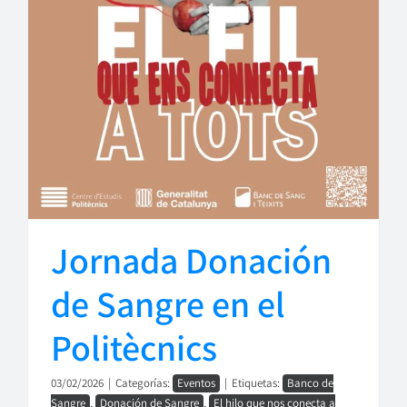
Jornada Donación
de Sangre en el
Politècnics
03/02/2026
|
Categorías:
Eventos
|
Etiquetas:
Banco de
Sangre
,
Donación de Sangre
,
El hilo que nos conecta a