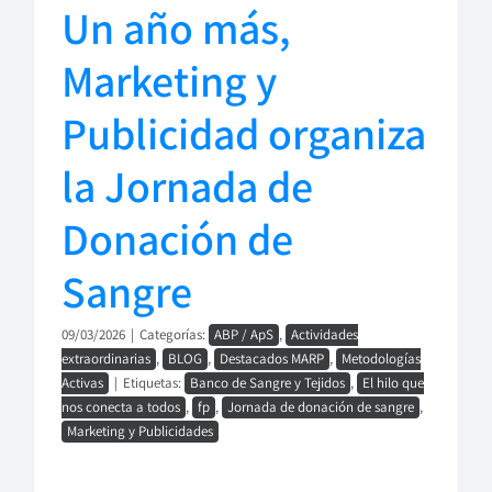
Un año más,
Marketing y
Publicidad organiza
la Jornada de
Donación de
Sangre
09/03/2026
|
Categorías:
ABP / ApS
,
Actividades
extraordinarias
,
BLOG
,
Destacados MARP
,
Metodologías
Activas
|
Etiquetas:
Banco de Sangre y Tejidos
,
El hilo que
nos conecta a todos
,
fp
,
Jornada de donación de sangre
,
Marketing y Publicidades