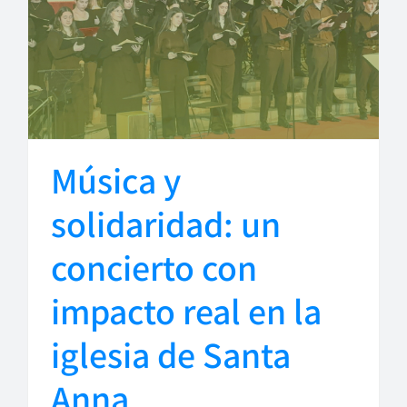
Música y
solidaridad: un
concierto con
impacto real en la
iglesia de Santa
Anna