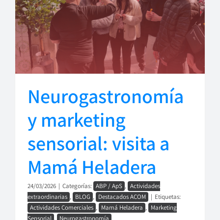
Neurogastronomía
y marketing
sensorial: visita a
Mamá Heladera
24/03/2026
|
Categorías:
ABP / ApS
,
Actividades
extraordinarias
,
BLOG
,
Destacados ACOM
|
Etiquetas:
Actividades Comerciales
,
Mamá Heladera
,
Marketing
Sensorial
,
Neurogastronomía