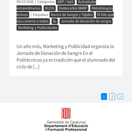
09/03/2026
|
Categorías:
ABP / ApS
,
Actividades
extraordinarias
,
BLOG
,
Destacados MARP
,
Metodologías
Activas
|
Etiquetas:
Banco de Sangre y Tejidos
,
El hilo que
nos conecta a todos
,
fp
,
Jornada de donación de sangre
,
Marketing y Publicidades
Un año más, Marketing y Publicidad organiza la
Jornada de Donación de Sangre En el
Politécnicos ya es tradición que el alumnado del
ciclo de [...]
1
2