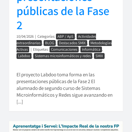
públicas de la Fase
2
10/04/2026
|
Categorías:
ABP / ApS
,
Actividades
extraordinarias
,
BLOG
,
Destacados SMIX
,
Metodologías
Activas
|
Etiquetas:
Comunicaciones
,
Informática
,
Labdoo
,
Sistemas microinformáticos y redes
,
SMIX
El proyecto Labdoo toma forma en las
presentaciones públicas de la Fase 2 El
alumnado de segundo curso de Sistemas
Microinformáticos y Redes sigue avanzando en
[...]