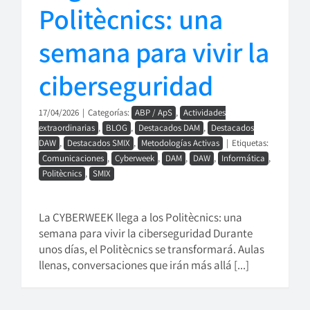
Politècnics: una
semana para vivir la
ciberseguridad
17/04/2026
|
Categorías:
ABP / ApS
,
Actividades
extraordinarias
,
BLOG
,
Destacados DAM
,
Destacados
DAW
,
Destacados SMIX
,
Metodologías Activas
|
Etiquetas:
Comunicaciones
,
Cyberweek
,
DAM
,
DAW
,
Informática
,
Politècnics
,
SMIX
La CYBERWEEK llega a los Politècnics: una
semana para vivir la ciberseguridad Durante
unos días, el Politècnics se transformará. Aulas
llenas, conversaciones que irán más allá [...]