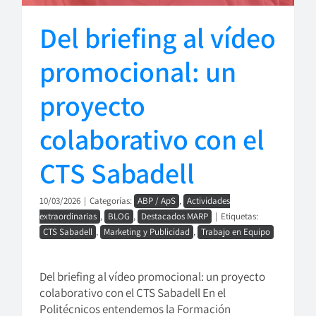
Del briefing al vídeo
promocional: un
proyecto
colaborativo con el
CTS Sabadell
10/03/2026
|
Categorías:
ABP / ApS
,
Actividades
extraordinarias
,
BLOG
,
Destacados MARP
|
Etiquetas:
CTS Sabadell
,
Marketing y Publicidad
,
Trabajo en Equipo
Del briefing al vídeo promocional: un proyecto
colaborativo con el CTS Sabadell En el
Politécnicos entendemos la Formación