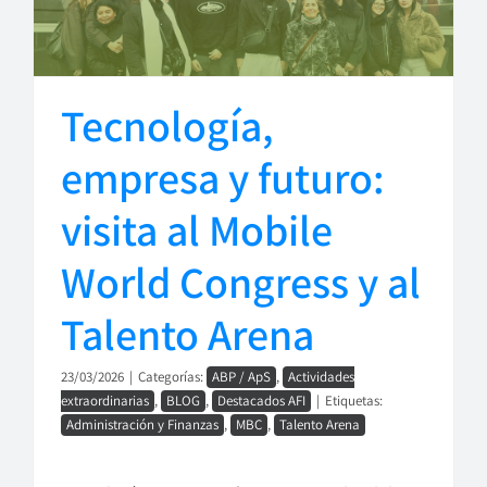
Tecnología,
empresa y futuro:
visita al Mobile
World Congress y al
Talento Arena
23/03/2026
|
Categorías:
ABP / ApS
,
Actividades
extraordinarias
,
BLOG
,
Destacados AFI
|
Etiquetas:
Administración y Finanzas
,
MBC
,
Talento Arena