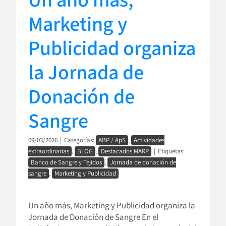
Marketing y
Publicidad organiza
la Jornada de
Donación de
Sangre
09/03/2026
|
Categorías:
ABP / ApS
,
Actividades
extraordinarias
,
BLOG
,
Destacados MARP
|
Etiquetas:
Banco de Sangre y Tejidos
,
Jornada de donación de
sangre
,
Marketing y Publicidad
Un año más, Marketing y Publicidad organiza la
Jornada de Donación de Sangre En el