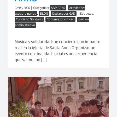
02/04/2026
|
Categorías:
ABP / ApS
,
Actividades
extraordinarias
,
BLOG
,
Destacados GAD
|
Etiquetas:
Concierto Solidario
,
Conservatorio Liceo
,
Gestión
Administrativa
Música y solidaridad: un concierto con impacto
real en la iglesia de Santa Anna Organizar un
evento con finalidad social es una experiencia
que va mucho [...]