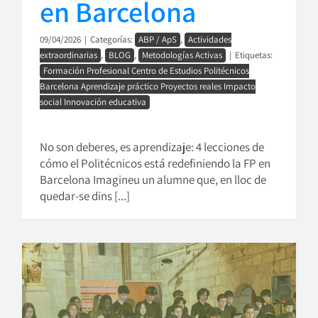
en Barcelona
09/04/2026
|
Categorías:
ABP / ApS
,
Actividades
extraordinarias
,
BLOG
,
Metodologías Activas
|
Etiquetas:
Formación Profesional Centro de Estudios Politécnicos
Barcelona Aprendizaje práctico Proyectos reales Impacto
social Innovación educativa
No son deberes, es aprendizaje: 4 lecciones de
cómo el Politécnicos está redefiniendo la FP en
Barcelona Imagineu un alumne que, en lloc de
quedar-se dins [...]