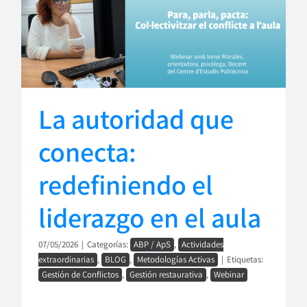
La autoridad que
conecta:
redefiniendo el
liderazgo en el aula
07/05/2026
|
Categorías:
ABP / ApS
,
Actividades
extraordinarias
,
BLOG
,
Metodologías Activas
|
Etiquetas:
Gestión de Conflictos
,
Gestión restaurativa
,
Webinar