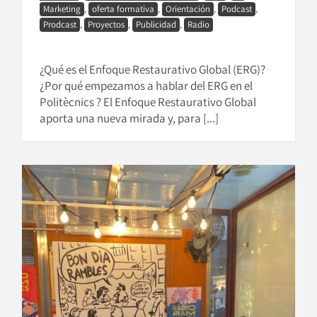
Marketing
,
oferta formativa
,
Orientación
,
Podcast
,
Prodcast
,
Proyectos
,
Publicidad
,
Radio
¿Qué es el Enfoque Restaurativo Global (ERG)?
¿Por qué empezamos a hablar del ERG en el
Politècnics ? El Enfoque Restaurativo Global
aporta una nueva mirada y, para [...]