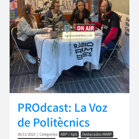
PROdcast: La Voz
de Politècnics
26/11/2023
|
Categorías:
ABP / ApS
,
Destacados MARP
,