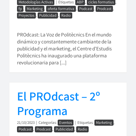
Metodologías Activas
|
Etiquetas:
ABP
,
cicles formatius
,
fp
,
Marketing
,
oferta formativa
,
Podcast
,
Prodcast
,
Proyectos
,
Publicidad
,
Radio
PROdcast: La Voz de Politècnics En el mundo
dinámico y constantemente cambiante de la
publicidad y el marketing, el Centre d’Estudis
Politècnics ha inaugurado una plataforma
revolucionaria para [...]
El PROdcast – 2º
Programa
21/10/2023
|
Categorías:
Eventos
|
Etiquetas:
Marketing
,
Podcast
,
Prodcast
,
Publicidad
,
Radio