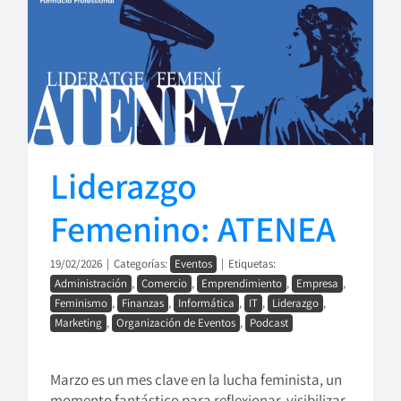
Liderazgo
Femenino: ATENEA
19/02/2026
|
Categorías:
Eventos
|
Etiquetas:
Administración
,
Comercio
,
Emprendimiento
,
Empresa
,
Feminismo
,
Finanzas
,
Informática
,
IT
,
Liderazgo
,
Marketing
,
Organización de Eventos
,
Podcast
Marzo es un mes clave en la lucha feminista, un
momento fantástico para reflexionar, visibilizar