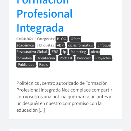
Profesional
Integrada
03/04/2024
|
Categorías:
BLOG
,
Oferta
académica
|
Etiquetas:
ABP
,
cicles formatius
,
Enfoque
Restaurativo Global
,
ERG
,
fp
,
Marketing
,
oferta
formativa
,
Orientación
,
Podcast
,
Prodcast
,
Proyectos
,
Publicidad
,
Radio
Politècnics , centro autorizado de Formación
Profesional Integrada Nos complace compartir
con vosotros una noticia que marca un antes y
un después en nuestro compromiso con la
educación [...]