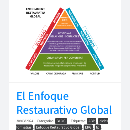
El Enfoque
Restaurativo Global
30/03/2024
|
Categorías:
BLOG
|
Etiquetas:
ABP
,
cicles
formatius
,
Enfoque Restaurativo Global
,
ERG
,
fp
,