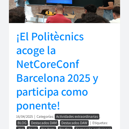
¡El Politècnics
acoge la
NetCoreConf
Barcelona 2025 y
participa como
ponente!
16/04/2025
|
Categorías:
Actividades extraordinarias
,
BLOG
,
Destacados DAM
,
Destacados DAW
|
Etiquetas: