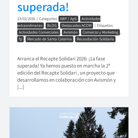
superada!
23/02/2026
|
Categorías:
ABP / ApS
,
Actividades
extraordinarias
,
BLOG
,
Destacados ACOM
|
Etiquetas:
Actividades Comerciales
,
Avismón
,
Comercio y Marketing
,
fp
,
Mercado de Santa Caterina
,
Recaudación Solidaria
Arranca el Recapte Solidari 2026: ¡1a fase
superada! Ya hemos puesto en marcha la 2ª
edición del Recapte Solidari , un proyecto que
desarrollamos en colaboración con Avismón y
[...]