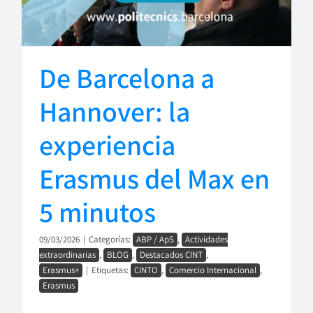
De Barcelona a
Hannover: la
experiencia
Erasmus del Max en
5 minutos
09/03/2026
|
Categorías:
ABP / ApS
,
Actividades
extraordinarias
,
BLOG
,
Destacados CINT
,
Erasmus+
|
Etiquetas:
CINTO
,
Comercio Internacional
,
Erasmus