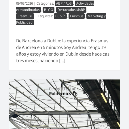
09/03/2026
|
Categorías:
ABP / ApS
,
Actividades
extraordinarias
,
BLOG
,
Destacados MARP
,
Erasmus+
|
Etiquetas:
Dublín
,
Erasmus
,
Marketing y
Publicidad
De Barcelona a Dublin: la experiencia Erasmus
de Andrea en 5 minutos Soy Andrea, tengo 19
años y estoy viviendo en Dublín desde hace casi
tres meses, haciendo [...]