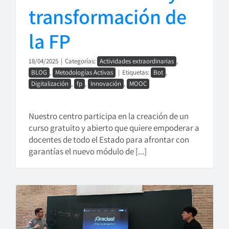
transformación de
la FP
18/04/2025
|
Categorías:
Actividades extraordinarias
,
BLOG
,
Metodologías Activas
|
Etiquetas:
Bot
,
Digitalización
,
fp
,
Innovación
,
MOOC
Nuestro centro participa en la creación de un
curso gratuito y abierto que quiere empoderar a
docentes de todo el Estado para afrontar con
garantías el nuevo módulo de [...]