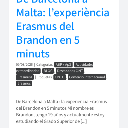
Malta: l’experiència
Erasmus del
Brandon en 5
minuts
09/03/2026
|
Categorías:
ABP / ApS
,
Actividades
extraordinarias
,
BLOG
,
Destacados CINT
,
Erasmus+
|
Etiquetas:
CINTO
,
Comercio Internacional
,
Erasmus
De Barcelona a Malta : la experiencia Erasmus
del Brandon en 5 minutos Mi nombre es
Brandon, tengo 19 años y actualmente estoy
estudiando el Grado Superior de [...]