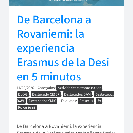
De Barcelona a
Rovaniemi: la
experiencia
Erasmus de la Desi
en 5 minutos
11/02/2026
|
Categorías:
Actividades extraordinarias
,
BLOG
,
Destacado CIBER
,
Destacados DAM
,
Destacados
DAW
,
Destacados SMIX
|
Etiquetas:
Erasmus
,
fp
,
Rovaniemi
De Barcelona a Rovaniemi: la experiencia
Erasmus de la Desi en 5 minutos Me llamo Desi y