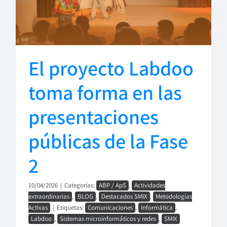
El proyecto Labdoo
toma forma en las
presentaciones
públicas de la Fase
2
10/04/2026
|
Categorías:
ABP / ApS
,
Actividades
extraordinarias
,
BLOG
,
Destacados SMIX
,
Metodologías
Activas
|
Etiquetas:
Comunicaciones
,
Informática
,
Labdoo
,
Sistemas microinformáticos y redes
,
SMIX