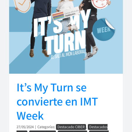
It’s My Turn se
convierte en IMT
Week
27/05/2024
|
Categorías:
Destacado CIBER
,
Destacados