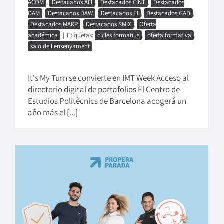
ACOM
,
Destacados AFI
,
Destacados CINT
,
Destacados
DAM
,
Destacados DAW
,
Destacados EI
,
Destacados GAD
,
Destacados MARP
,
Destacados SMIX
,
Oferta
académica
|
Etiquetas:
cicles formatius
,
oferta formativa
,
saló de l'ensenyament
It's My Turn se convierte en IMT Week Acceso al
directorio digital de portafolios El Centro de
Estudios Politècnics de Barcelona acogerá un
año más el [...]