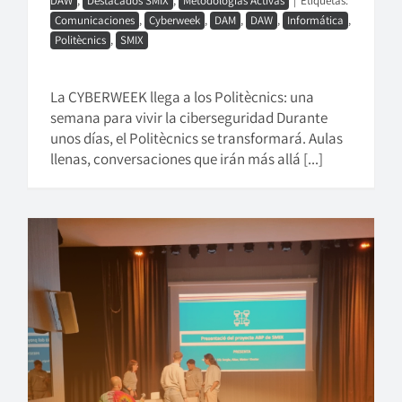
DAW
,
Destacados SMIX
,
Metodologías Activas
|
Etiquetas:
Comunicaciones
,
Cyberweek
,
DAM
,
DAW
,
Informática
,
Politècnics
,
SMIX
La CYBERWEEK llega a los Politècnics: una
semana para vivir la ciberseguridad Durante
unos días, el Politècnics se transformará. Aulas
llenas, conversaciones que irán más allá [...]