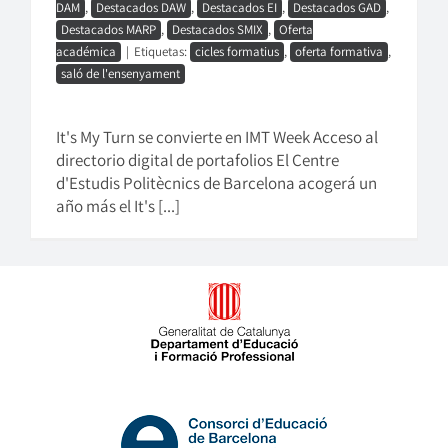
DAM
,
Destacados DAW
,
Destacados EI
,
Destacados GAD
,
Destacados MARP
,
Destacados SMIX
,
Oferta
académica
|
Etiquetas:
cicles formatius
,
oferta formativa
,
saló de l'ensenyament
It's My Turn se convierte en IMT Week Acceso al
directorio digital de portafolios El Centre
d'Estudis Politècnics de Barcelona acogerá un
año más el It's [...]