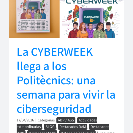
La CYBERWEEK
llega a los
Politècnics: una
semana para vivir la
ciberseguridad
17/04/2026
|
Categorías:
ABP / ApS
,
Actividades
extraordinarias
,
BLOG
,
Destacados DAM
,
Destacados