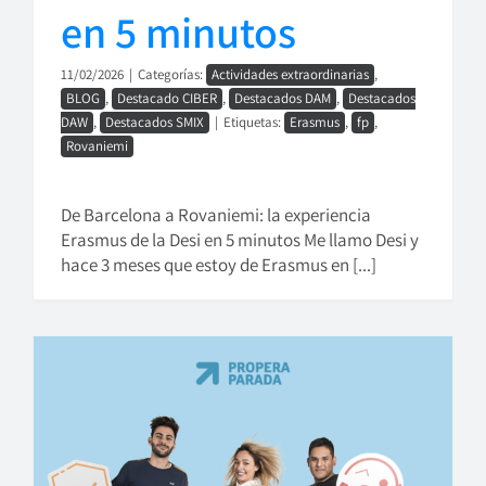
en 5 minutos
11/02/2026
|
Categorías:
Actividades extraordinarias
,
BLOG
,
Destacado CIBER
,
Destacados DAM
,
Destacados
DAW
,
Destacados SMIX
|
Etiquetas:
Erasmus
,
fp
,
Rovaniemi
De Barcelona a Rovaniemi: la experiencia
Erasmus de la Desi en 5 minutos Me llamo Desi y
hace 3 meses que estoy de Erasmus en [...]