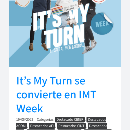
It’s My Turn se
convierte en IMT
Week
19/05/2023
|
Categorías:
Destacado CIBER
,
Destacados
ACOM
,
Destacados AFI
,
Destacados CINT
,
Destacados