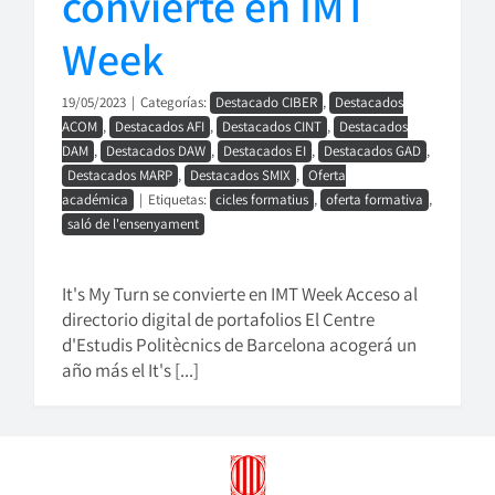
convierte en IMT
Week
19/05/2023
|
Categorías:
Destacado CIBER
,
Destacados
ACOM
,
Destacados AFI
,
Destacados CINT
,
Destacados
DAM
,
Destacados DAW
,
Destacados EI
,
Destacados GAD
,
Destacados MARP
,
Destacados SMIX
,
Oferta
académica
|
Etiquetas:
cicles formatius
,
oferta formativa
,
saló de l'ensenyament
It's My Turn se convierte en IMT Week Acceso al
directorio digital de portafolios El Centre
d'Estudis Politècnics de Barcelona acogerá un
año más el It's [...]