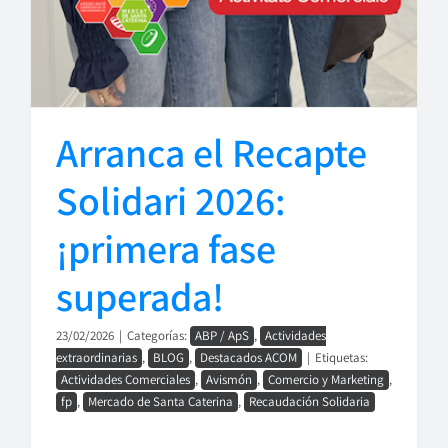
Arranca el Recapte
Solidari 2026:
¡primera fase
superada!
23/02/2026
|
Categorías:
ABP / ApS
,
Actividades
extraordinarias
,
BLOG
,
Destacados ACOM
|
Etiquetas:
Actividades Comerciales
,
Avismón
,
Comercio y Marketing
,
fp
,
Mercado de Santa Caterina
,
Recaudación Solidaria