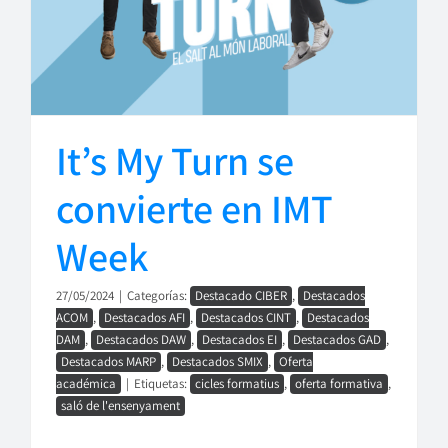
It’s My Turn se
convierte en IMT
Week
27/05/2024
|
Categorías:
Destacado CIBER
,
Destacados
ACOM
,
Destacados AFI
,
Destacados CINT
,
Destacados
DAM
,
Destacados DAW
,
Destacados EI
,
Destacados GAD
,
Destacados MARP
,
Destacados SMIX
,
Oferta
académica
|
Etiquetas:
cicles formatius
,
oferta formativa
,
saló de l'ensenyament