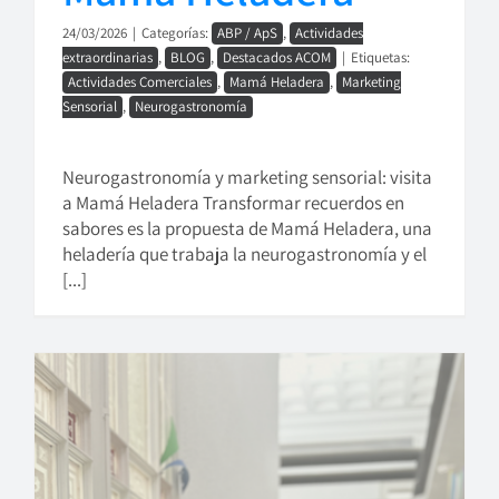
24/03/2026
|
Categorías:
ABP / ApS
,
Actividades
extraordinarias
,
BLOG
,
Destacados ACOM
|
Etiquetas:
Actividades Comerciales
,
Mamá Heladera
,
Marketing
Sensorial
,
Neurogastronomía
Neurogastronomía y marketing sensorial: visita
a Mamá Heladera Transformar recuerdos en
sabores es la propuesta de Mamá Heladera, una
heladería que trabaja la neurogastronomía y el
[...]