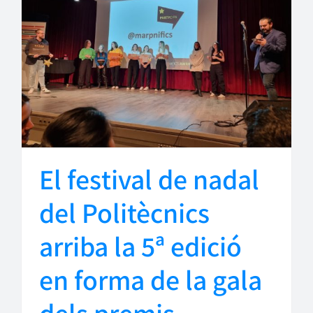
El festival de nadal
del Politècnics
arriba la 5ª edició
en forma de la gala
dels premis