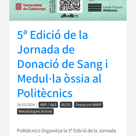
5ª Edició de la
Jornada de
Donació de Sang i
Medul·la òssia al
Politècnics
26/02/2024
|
ABP / ApS
,
BLOG
,
Destacats MARP
,
Metodologies Actives
Politècnics Organitza la 5ª Edició de la Jornada