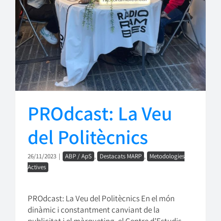
PROdcast: La Veu
del Politècnics
26/11/2023
|
ABP / ApS
,
Destacats MARP
,
Metodologies
Actives
PROdcast: La Veu del Politècnics En el món
dinàmic i constantment canviant de la
publicitat i el màrqueting, el Centre d’Estudis