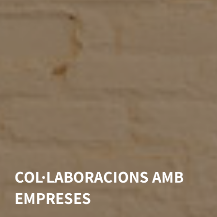
T'han assignat plaça al
Politècnics?
INICIA EL PROCÉS DE