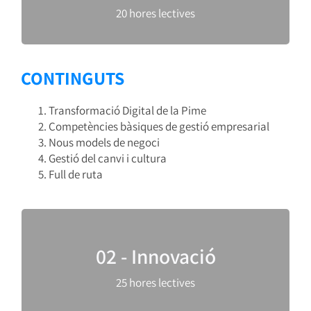
com gestionar el canvi i la cultura dins de
20 hores lectives
l’empresa.
CONTINGUTS
Transformació Digital de la Pime
Competències bàsiques de gestió empresarial
Nous models de negoci
Gestió del canvi i cultura
Full de ruta
Treballem la creativitat, el disseny i la innovació
02 - Innovació
com a elements clau de la transformació digital.
Es presenten metodologies àgils i eines digitals
25 hores lectives
per treballar col·laborativament i impulsar la
innovació.