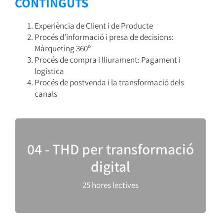
CONTINGUTS
Experiència de Client i de Producte
Procés d’informació i presa de decisions:
Màrqueting 360º
Procés de compra i lliurament: Pagament i
logística
Procés de postvenda i la transformació dels
canals
Com funciona l’anàlisi de dades, la intel·ligència
04 - THD per transformació
empresarial i el Big Data i altres Tecnologies
Habilitadores?
digital
També s’aborden les tecnologies i
infraestructures necessàries i es presenta el
25 hores lectives
KITDIGITAL.