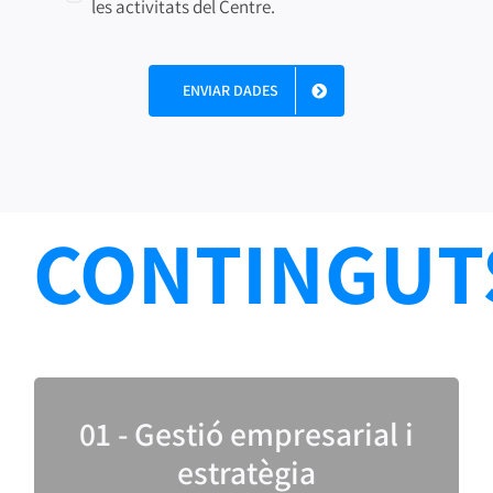
les activitats del Centre.
ENVIAR DADES
CONTINGUT
Com les empreses poden abordar el repte de la
01 - Gestió empresarial i
transformació digital? Competències bàsiques
estratègia
de gestió empresarial, nous models de negoci i