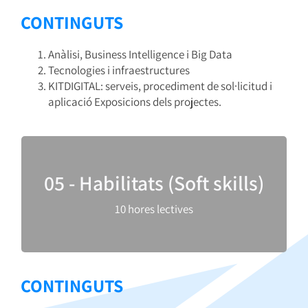
CONTINGUTS
Anàlisi, Business Intelligence i Big Data
Tecnologies i infraestructures
KITDIGITAL: serveis, procediment de sol·licitud i
aplicació Exposicions dels projectes.
Practiquem les competències personals
05 - Habilitats (Soft skills)
necessàries per ser un agent de canvi efectiu.
Això inclou habilitats de comunicació, lideratge,
10 hores lectives
gestió de temps i de les emocions i d’altres
habilitats socials necessàries.
CONTINGUTS