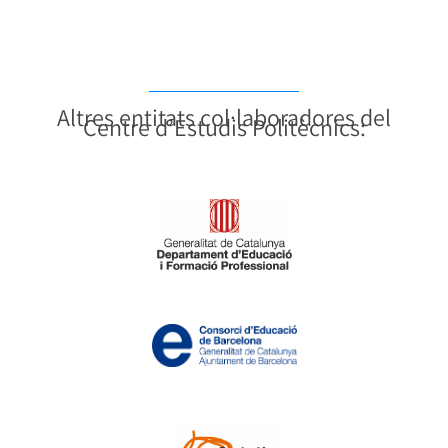
Altres entitats col·laboradores del
Centre d’Estudis Politècnics: