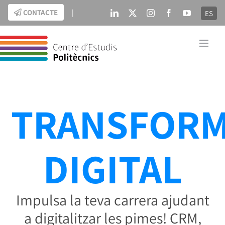
Skip
CONTACTE
|
ES
LinkedIn
X
Instagram
Facebook
YouTube
to
content
TRANSFORM
DIGITAL
Impulsa la teva carrera ajudant
a digitalitzar les pimes! CRM,