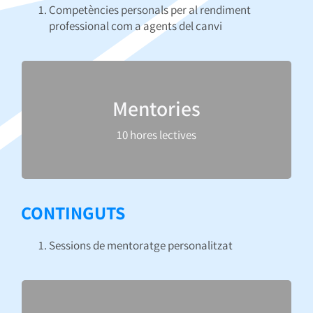
Competències personals per al rendiment
professional com a agents del canvi
Participaràs en diferents sessions de mentoratge
Mentories
en les quals els participants reben orientació i
consells d’experts o mentors en transformació
10 hores lectives
digital i negocis. Aquestes sessions esdevenen en
petits grups.
CONTINGUTS
Sessions de mentoratge personalitzat
MOOC creat per la Escuela de Organización