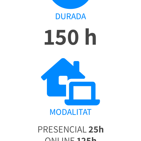
DURADA
150 h
MODALITAT
PRESENCIAL
25h
ONLINE
125h