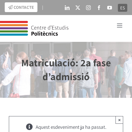
Skip
CONTACTE
|
ES
LinkedIn
X
Instagram
Facebook
YouTube
to
content
Matriculació: 2a fase
d’admissió
×
Aquest esdeveniment ja ha passat.