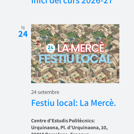
Inici del curs 2026-27
Dj
24
24 setembre
Festiu local: La Mercè.
Centre d'Estudis Politècnics:
Urquinaona, Pl. d'Urquinaona, 10,