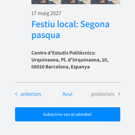
17 maig 2027
Festiu local: Segona
pasqua
Centre d'Estudis Politècnics:
Urquinaona, Pl. d'Urquinaona, 10,
08010 Barcelona, Espanya
Esdeveniments
Esdeveniments
anteriors
Avui
posteriors
Subscriviu-vos al calendari