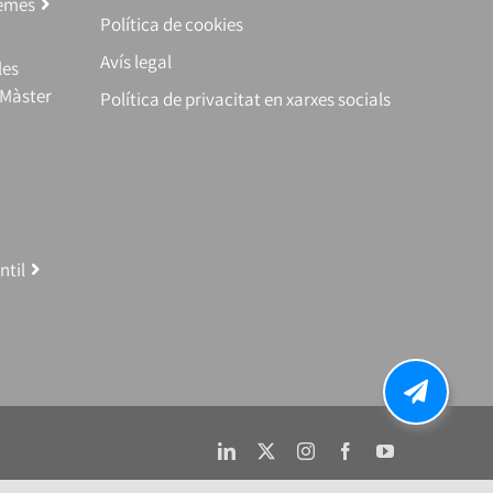
temes
Política de cookies
Avís legal
les
(Màster
Política de privacitat en xarxes socials
ntil
LinkedIn
X
Instagram
Facebook
YouTube