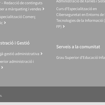
Administració de Xarxes i Sis
 – Redacció de continguts
Curs d’Especialització en
 per a màrqueting i vendes
Ciberseguretat en Entorns de 
specialització Comerç
Tecnologies de la Informació 
ic
FP)
tració i Gestió
Serveis a la comunitat
jà gestió administrativa
Grau Superior d’Educació Infa
erior administració i
s.