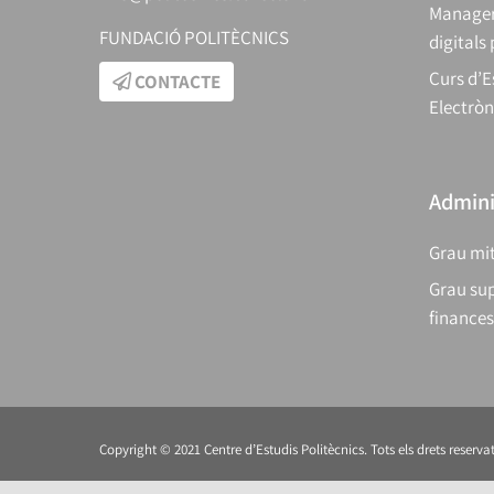
Manager
FUNDACIÓ POLITÈCNICS
digitals
Curs d’E
CONTACTE
Electròn
Adminis
Grau mit
Grau sup
finances
Copyright © 2021 Centre d’Estudis Politècnics. Tots els drets reservat