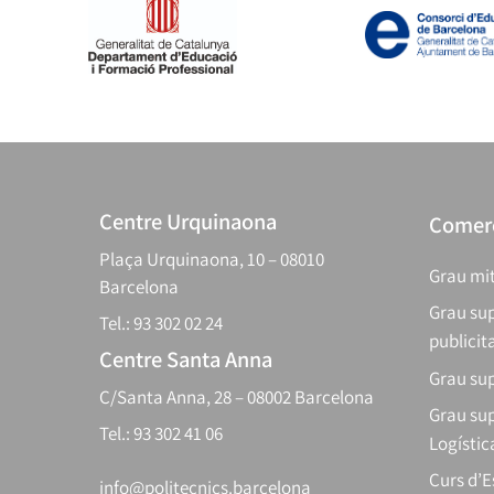
Centre Urquinaona
Comerç
Plaça Urquinaona, 10 – 08010
Grau mit
Barcelona
Grau sup
Tel.: 93 302 02 24
publicit
Centre Santa Anna
Grau sup
C/Santa Anna, 28 – 08002 Barcelona
Grau sup
Tel.: 93 302 41 06
Logístic
Curs d’
info@politecnics.barcelona