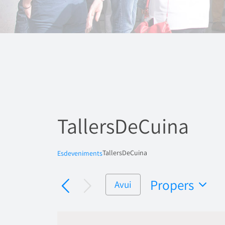
TallersDeCuina
TallersDeCuina
Esdeveniments
Propers
Avui
Selecciona
una