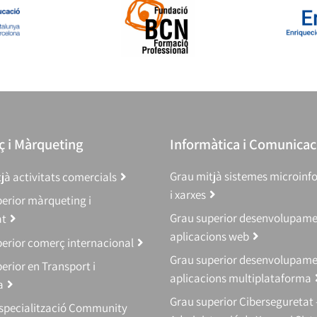
 i Màrqueting
Informàtica i Comunicac
Grau mitjà sistemes microinf
jà activitats comercials
i xarxes
erior màrqueting i
Grau superior desenvolupam
at
aplicacions web
erior comerç internacional
Grau superior desenvolupam
erior en Transport i
aplicacions multiplataforma
a
Grau superior Ciberseguretat 
Especialització Community