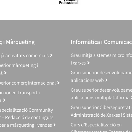
 i Màrqueting
Informàtica i Comunicac
Grau mitjà sistemes microinf
jà activitats comercials
i xarxes
erior màrqueting i
Grau superior desenvolupam
at
aplicacions web
erior comerç internacional
Grau superior desenvolupam
erior en Transport i
aplicacions multiplataforma
a
Grau superior Ciberseguretat 
Especialització Community
Administració de Xarxes i Sis
 – Redacció de continguts
Curs d’Especialització en
 per a màrqueting i vendes
Ciberseguretat en Entorns de 