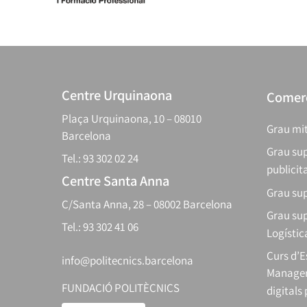
Centre Urquinaona
Comerç
Plaça Urquinaona, 10 – 08010
Grau mit
Barcelona
Grau sup
Tel.: 93 302 02 24
publicit
Centre Santa Anna
Grau sup
C/Santa Anna, 28 – 08002 Barcelona
Grau sup
Tel.: 93 302 41 06
Logístic
Curs d’
info@politecnics.barcelona
Manager
FUNDACIÓ POLITÈCNICS
digitals