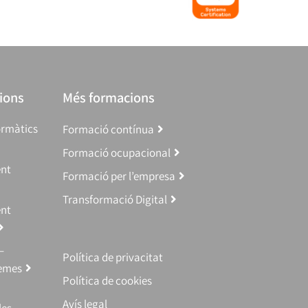
ions
Més formacions
ormàtics
Formació contínua
Formació ocupacional
ent
Formació per l’empresa
Transformació Digital
ent
–
Política de privacitat
temes
Política de cookies
Avís legal
les