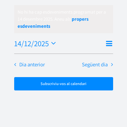
No hi ha cap esdeveniments programat per a
14 desembre 2025. Aneu als
propers
esdeveniments
.
Nave
14/12/2025
Vistes
Dia
de
Selecciona
de
una
visua
Dia anterior
Següent dia
naveg
data.
Esde
Subscriviu-vos al calendari