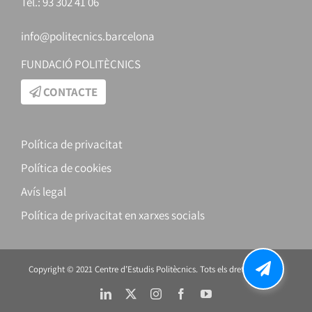
Tel.: 93 302 41 06
info@politecnics.barcelona
FUNDACIÓ POLITÈCNICS
CONTACTE
Política de privacitat
Política de cookies
Avís legal
Política de privacitat en xarxes socials
Copyright © 2021 Centre d’Estudis Politècnics. Tots els drets reservats.
LinkedIn
X
Instagram
Facebook
YouTube