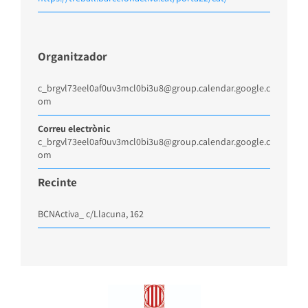
Organitzador
c_brgvl73eel0af0uv3mcl0bi3u8@group.calendar.google.c
om
Correu electrònic
c_brgvl73eel0af0uv3mcl0bi3u8@group.calendar.google.c
om
Recinte
BCNActiva_ c/Llacuna, 162