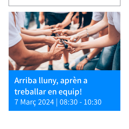
Arriba lluny, aprèn a
treballar en equip!
7 Març 2024 | 08:30
-
10:30