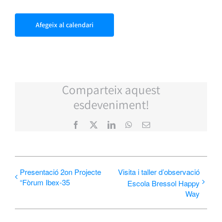
Afegeix al calendari
Comparteix aquest
esdeveniment!
Facebook
X
LinkedIn
WhatsApp
Email:
Presentació 2on Projecte
Visita i taller d’observació
“Fòrum Ibex-35
Escola Bressol Happy
Way