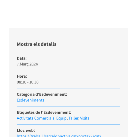
Mostra els detalls
Data:
7 Març 2024
Hora:
08:30 - 10:30
Categoria d'Esdeveniment:
Esdeveniments
Etiquetes de l'Esdeveniment:
Activitats Comercials
,
Equip
,
Taller
,
Visita
Lloc web:
https://treball.barcelonactiva.cat/porta22/cat/