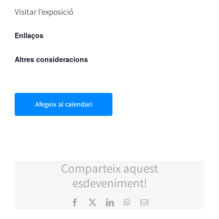
Visitar l’exposició
Enllaços
Altres consideracions
Afegeix al calendari
Comparteix aquest
esdeveniment!
Facebook
X
LinkedIn
WhatsApp
Email: