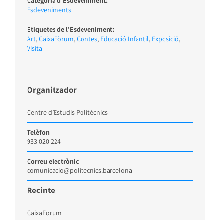
Categoria d'Esdeveniment:
Esdeveniments
Etiquetes de l'Esdeveniment:
Art
,
CaixaFòrum
,
Contes
,
Educació Infantil
,
Exposició
,
Visita
Organitzador
Centre d’Estudis Politècnics
Telèfon
933 020 224
Correu electrònic
comunicacio@politecnics.barcelona
Recinte
CaixaForum