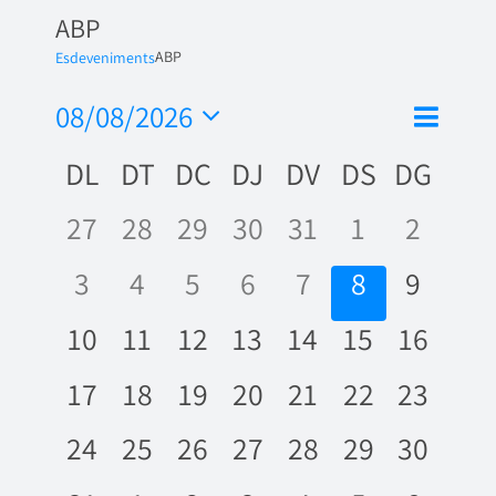
ABP
ABP
Esdeveniments
Nave
08/08/2026
Vistes
Mes
de
Selecciona
de
Calendari
DL
DT
DC
DJ
DV
DS
DG
una
visua
naveg
data.
de
Esde
0
0
0
0
0
0
0
27
28
29
30
31
1
2
Esdeveniments
esdeveniments,
esdeveniments,
esdeveniments,
esdeveniments,
esdeveniments,
esdevenime
esdeve
0
0
0
0
0
0
0
3
4
5
6
7
8
9
esdeveniments,
esdeveniments,
esdeveniments,
esdeveniments,
esdeveniments
esdevenime
esdeve
0
0
0
0
0
0
0
10
11
12
13
14
15
16
esdeveniments,
esdeveniments,
esdeveniments,
esdeveniments,
esdeveniments,
esdevenime
esdeve
0
0
0
0
0
0
0
17
18
19
20
21
22
23
esdeveniments,
esdeveniments,
esdeveniments,
esdeveniments,
esdeveniments,
esdevenime
esdeve
0
0
0
0
0
0
0
24
25
26
27
28
29
30
esdeveniments,
esdeveniments,
esdeveniments,
esdeveniments,
esdeveniments,
esdevenime
esdeve