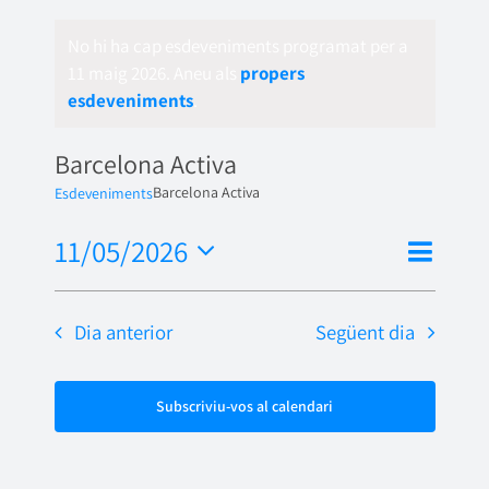
No hi ha cap esdeveniments programat per a
11 maig 2026. Aneu als
propers
esdeveniments
.
Barcelona Activa
Barcelona Activa
Esdeveniments
Nave
11/05/2026
Vistes
Dia
de
Selecciona
de
una
visua
Dia anterior
Següent dia
naveg
data.
Esde
Subscriviu-vos al calendari