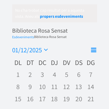
No s'ha trobat cap resultat per a aquesta
vista. Aneu als
propers esdeveniments
.
Biblioteca Rosa Sensat
Biblioteca Rosa Sensat
Esdeveniments
Nave
01/12/2025
Vistes
Mes
de
Selecciona
de
Calendari
DL
DT
DC
DJ
DV
DS
DG
una
visua
naveg
data.
de
Esde
0
0
0
0
0
0
0
1
2
3
4
5
6
7
Esdeveniments
esdeveniments,
esdeveniments,
esdeveniments,
esdeveniments,
esdeveniments
esdevenime
esdeve
0
0
0
0
0
0
0
8
9
10
11
12
13
14
esdeveniments,
esdeveniments,
esdeveniments,
esdeveniments,
esdeveniments,
esdevenime
esdeve
0
0
0
0
0
0
0
15
16
17
18
19
20
21
esdeveniments,
esdeveniments,
esdeveniments,
esdeveniments,
esdeveniments,
esdevenime
esdeve