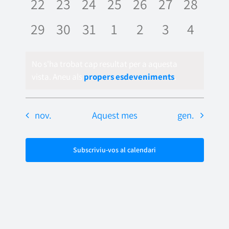
0
0
0
0
0
0
0
22
23
24
25
26
27
28
esdeveniments,
esdeveniments,
esdeveniments,
esdeveniments,
esdeveniments,
esdevenime
esdeve
0
0
0
0
0
0
0
29
30
31
1
2
3
4
esdeveniments,
esdeveniments,
esdeveniments,
esdeveniments,
esdeveniments
esdevenime
esdeve
No s'ha trobat cap resultat per a aquesta
vista. Aneu als
propers esdeveniments
.
nov.
Aquest mes
gen.
Subscriviu-vos al calendari