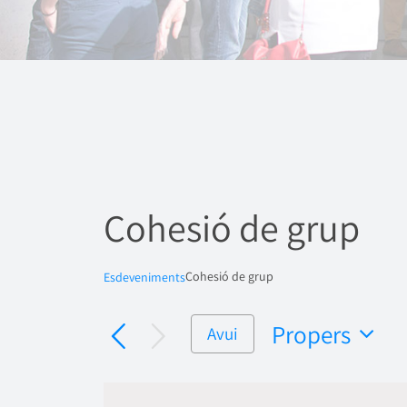
Cohesió de grup
Cohesió de grup
Esdeveniments
Propers
Avui
Selecciona
una