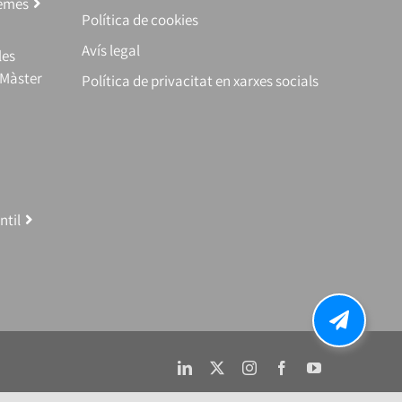
temes
Política de cookies
Avís legal
les
(Màster
Política de privacitat en xarxes socials
ntil
LinkedIn
X
Instagram
Facebook
YouTube