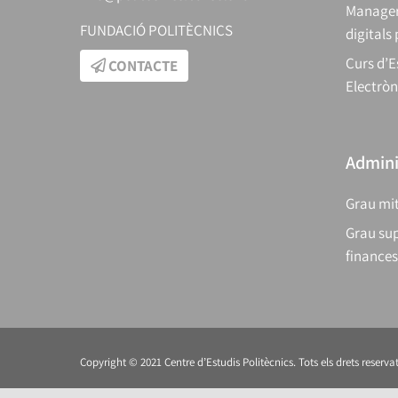
Manager
FUNDACIÓ POLITÈCNICS
digitals
Curs d’E
CONTACTE
Electròn
Adminis
Grau mit
Grau sup
finances
Copyright © 2021 Centre d’Estudis Politècnics. Tots els drets reservat