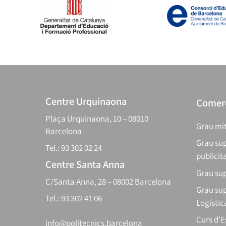
Centre Urquinaona
Comerç
Plaça Urquinaona, 10 – 08010
Grau mit
Barcelona
Grau sup
Tel.: 93 302 02 24
publicit
Centre Santa Anna
Grau sup
C/Santa Anna, 28 – 08002 Barcelona
Grau sup
Tel.: 93 302 41 06
Logístic
Curs d’
info@politecnics.barcelona