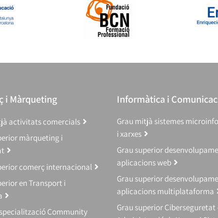
 i Màrqueting
Informàtica i Comunicac
Grau mitjà sistemes microinf
jà activitats comercials
i xarxes
erior màrqueting i
Grau superior desenvolupam
at
aplicacions web
erior comerç internacional
Grau superior desenvolupam
erior en Transport i
aplicacions multiplataforma
a
Grau superior Ciberseguretat 
Especialització Community