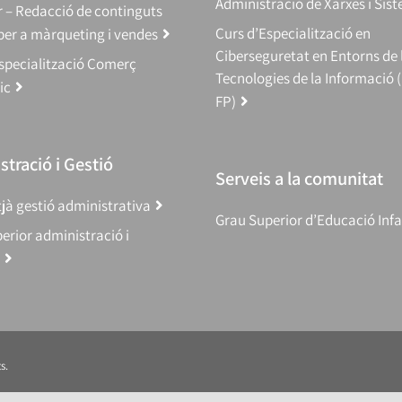
Administració de Xarxes i Sis
 – Redacció de continguts
Curs d’Especialització en
 per a màrqueting i vendes
Ciberseguretat en Entorns de 
specialització Comerç
Tecnologies de la Informació 
ic
FP)
tració i Gestió
Serveis a la comunitat
jà gestió administrativa
Grau Superior d’Educació Infa
erior administració i
s.