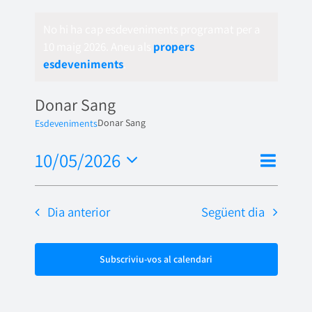
No hi ha cap esdeveniments programat per a
10 maig 2026. Aneu als
propers
esdeveniments
.
Donar Sang
Donar Sang
Esdeveniments
Nave
10/05/2026
Vistes
Dia
de
Selecciona
de
una
visua
Dia anterior
Següent dia
naveg
data.
Esde
Subscriviu-vos al calendari