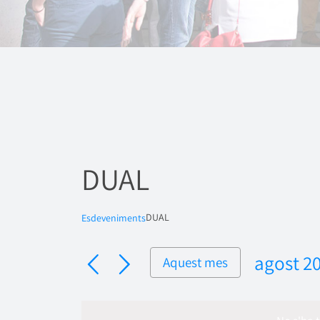
DUAL
DUAL
Esdeveniments
agost 2
Aquest mes
Selecci
una