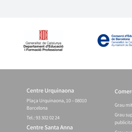
Centre Urquinaona
Comerç
Plaça Urquinaona, 10 – 08010
Grau mit
Barcelona
Grau sup
Tel.: 93 302 02 24
publicit
Centre Santa Anna