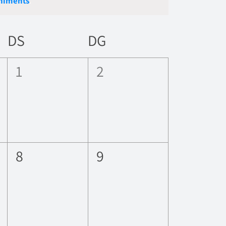
niments
.
Esdevenime
navegació
DS
DG
0
0
1
2
ents,
esdeveniments,
esdeveniments,
0
0
8
9
ents,
esdeveniments,
esdeveniments,