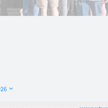
026
ona