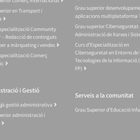
erior comerç internacional
Grau superior desenvolupam
erior en Transport i
aplicacions multiplataforma
a
Grau superior Ciberseguretat 
Especialització Community
Administració de Xarxes i Sis
 – Redacció de continguts
Curs d’Especialització en
 per a màrqueting i vendes
Ciberseguretat en Entorns de 
specialització Comerç
Tecnologies de la Informació 
ic
FP)
tració i Gestió
Serveis a la comunitat
jà gestió administrativa
Grau Superior d’Educació Infa
erior administració i