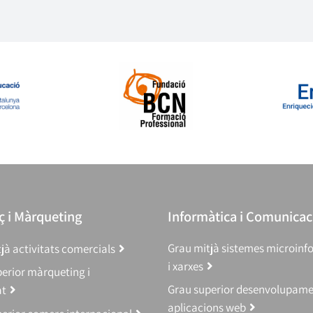
 i Màrqueting
Informàtica i Comunicac
Grau mitjà sistemes microinf
jà activitats comercials
i xarxes
erior màrqueting i
Grau superior desenvolupam
at
aplicacions web