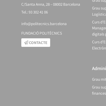
Grau sup
C/Santa Anna, 28 – 08002 Barcelona
Grau sup
Tel.: 93 302 41 06
Logístic
Curs d’
info@politecnics.barcelona
Manager
FUNDACIÓ POLITÈCNICS
digitals
Curs d’E
CONTACTE
Electròn
Adminis
Grau mit
Grau sup
finances