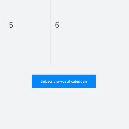
0
0
5
6
ents,
esdeveniments,
esdeveniments,
Subscriviu-vos al calendari