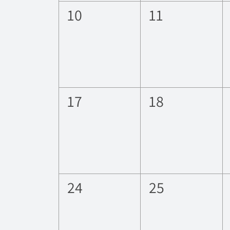
0
0
10
11
esdeveniments,
esdevenimen
0
0
17
18
esdeveniments,
esdevenimen
0
0
24
25
esdeveniments,
esdevenimen