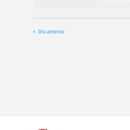
data.
No hi ha cap 
Dia anterior