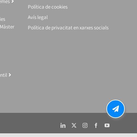
temes
Política de cookies
Avís legal
les
(Màster
Política de privacitat en xarxes socials
ntil
LinkedIn
X
Instagram
Facebook
YouTube