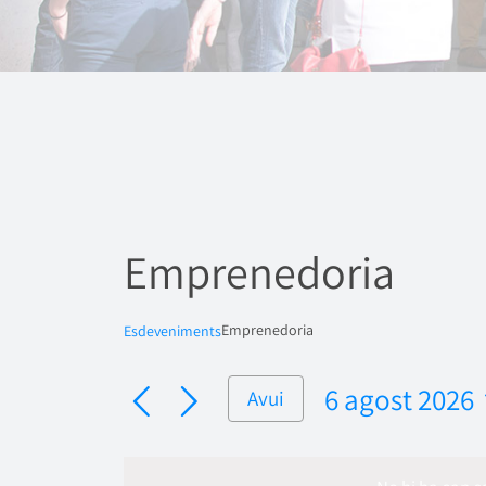
Emprenedoria
Emprenedoria
Esdeveniments
6 agost 2026
Avui
Selecciona
una