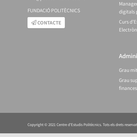
Manager
FUNDACIÓ POLITÈCNICS
digitals
Curs d’E
CONTACTE
Electròn
Adminis
Grau mit
Grau sup
finances
Copyright © 2021 Centre d’Estudis Politècnics. Tots els drets reservat