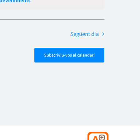
sdeveniments
.
Esdevenime
navegació
Següent dia
Subscriviu-vos al calendari