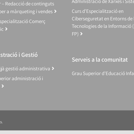
Administració de Xarxes i Sis
 – Redacció de continguts
Curs d’Especialització en
 per a màrqueting i vendes
Ciberseguretat en Entorns de 
specialització Comerç
Tecnologies de la Informació 
ic
FP)
tració i Gestió
Serveis a la comunitat
jà gestió administrativa
Grau Superior d’Educació Infa
erior administració i
s.