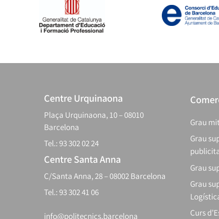
Centre Urquinaona
Comerç
Plaça Urquinaona, 10 – 08010
Grau mit
Barcelona
Grau sup
Tel.: 93 302 02 24
publicit
Centre Santa Anna
Grau sup
C/Santa Anna, 28 – 08002 Barcelona
Grau sup
Tel.: 93 302 41 06
Logístic
Curs d’
info@politecnics.barcelona