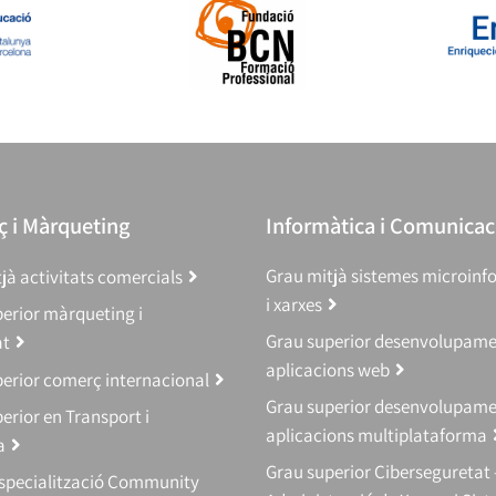
 i Màrqueting
Informàtica i Comunicac
Grau mitjà sistemes microinf
jà activitats comercials
i xarxes
erior màrqueting i
Grau superior desenvolupam
at
aplicacions web
erior comerç internacional
Grau superior desenvolupam
erior en Transport i
aplicacions multiplataforma
a
Grau superior Ciberseguretat 
Especialització Community