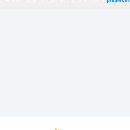
esdeveniments programat per a 6 agost 2026. Aneu als
propers e