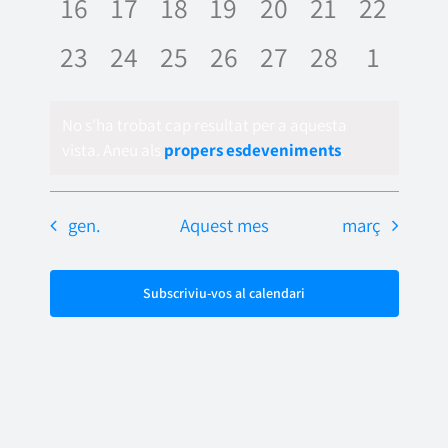
0
0
0
0
0
0
0
16
17
18
19
20
21
22
esdeveniments,
esdeveniments,
esdeveniments,
esdeveniments,
esdeveniments,
esdevenime
esdeve
0
0
0
0
0
0
0
23
24
25
26
27
28
1
esdeveniments,
esdeveniments,
esdeveniments,
esdeveniments,
esdeveniments,
esdevenime
esdeve
No s'ha trobat cap resultat per a aquesta
vista. Aneu als
propers esdeveniments
.
gen.
Aquest mes
març
Subscriviu-vos al calendari