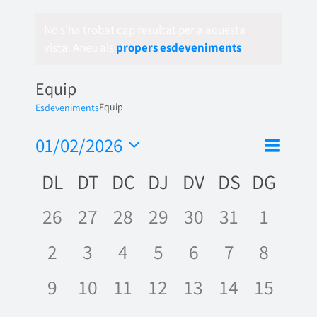
No s'ha trobat cap resultat per a aquesta
vista. Aneu als
propers esdeveniments
.
Equip
Equip
Esdeveniments
Nave
01/02/2026
Vistes
Mes
de
Selecciona
de
Calendari
DL
DT
DC
DJ
DV
DS
DG
una
visua
naveg
data.
de
Esde
0
0
0
0
0
0
0
26
27
28
29
30
31
1
Esdeveniments
esdeveniments,
esdeveniments,
esdeveniments,
esdeveniments,
esdeveniments,
esdevenime
esdeve
0
0
0
0
0
0
0
2
3
4
5
6
7
8
esdeveniments,
esdeveniments,
esdeveniments,
esdeveniments,
esdeveniments
esdevenime
esdeve
0
0
0
0
0
0
0
9
10
11
12
13
14
15
esdeveniments,
esdeveniments,
esdeveniments,
esdeveniments,
esdeveniments,
esdevenime
esdeve