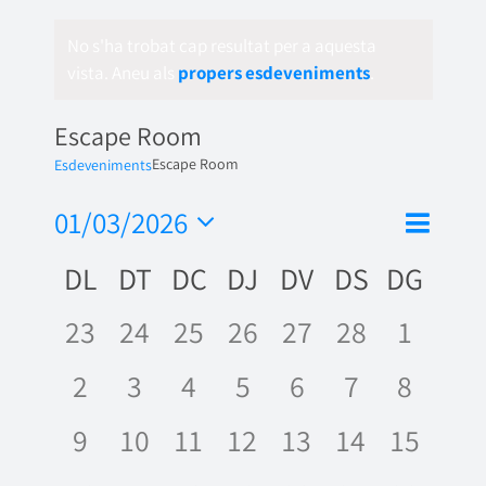
No s'ha trobat cap resultat per a aquesta
vista. Aneu als
propers esdeveniments
.
Escape Room
Escape Room
Esdeveniments
Nave
01/03/2026
Vistes
Mes
de
Selecciona
de
Calendari
DL
DT
DC
DJ
DV
DS
DG
una
visua
naveg
data.
de
Esde
0
0
0
0
0
0
0
23
24
25
26
27
28
1
Esdeveniments
esdeveniments,
esdeveniments,
esdeveniments,
esdeveniments,
esdeveniments,
esdevenime
esdeve
0
0
0
0
0
0
0
2
3
4
5
6
7
8
esdeveniments,
esdeveniments,
esdeveniments,
esdeveniments,
esdeveniments
esdevenime
esdeve
0
0
0
0
0
0
0
9
10
11
12
13
14
15
esdeveniments,
esdeveniments,
esdeveniments,
esdeveniments,
esdeveniments,
esdevenime
esdeve