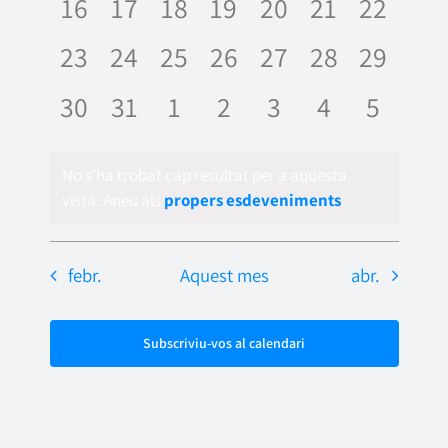
0
0
0
0
0
0
0
16
17
18
19
20
21
22
esdeveniments,
esdeveniments,
esdeveniments,
esdeveniments,
esdeveniments,
esdevenime
esdeve
0
0
0
0
0
0
0
23
24
25
26
27
28
29
esdeveniments,
esdeveniments,
esdeveniments,
esdeveniments,
esdeveniments,
esdevenime
esdeve
0
0
0
0
0
0
0
30
31
1
2
3
4
5
esdeveniments,
esdeveniments,
esdeveniments,
esdeveniments,
esdeveniments
esdevenime
esdeve
No s'ha trobat cap resultat per a aquesta
vista. Aneu als
propers esdeveniments
.
febr.
Aquest mes
abr.
Subscriviu-vos al calendari