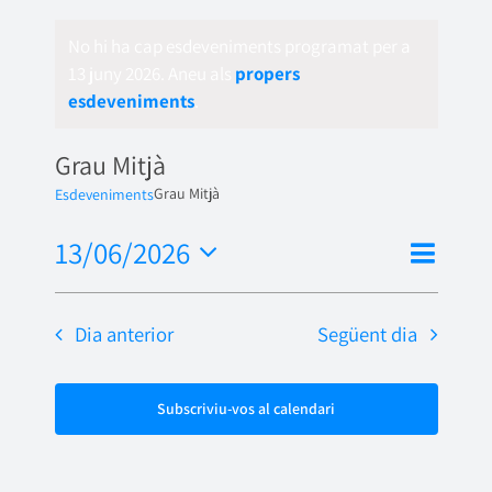
No hi ha cap esdeveniments programat per a
13 juny 2026. Aneu als
propers
esdeveniments
.
Grau Mitjà
Grau Mitjà
Esdeveniments
Nave
13/06/2026
Vistes
Dia
de
Selecciona
de
una
visua
Dia anterior
Següent dia
naveg
data.
Esde
Subscriviu-vos al calendari