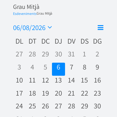
Grau Mitjà
Grau Mitjà
Esdeveniments
Nave
06/08/2026
Vistes
Mes
de
Selecciona
de
Calendari
DL
DT
DC
DJ
DV
DS
DG
una
visua
naveg
data.
de
Esde
0
0
0
0
0
0
0
27
28
29
30
31
1
2
Esdeveniments
esdeveniments,
esdeveniments,
esdeveniments,
esdeveniments,
esdeveniments,
esdevenime
esdeve
0
0
0
0
0
0
0
3
4
5
6
7
8
9
esdeveniments,
esdeveniments,
esdeveniments,
esdeveniments,
esdeveniments
esdevenime
esdeve
0
0
0
0
0
0
0
10
11
12
13
14
15
16
esdeveniments,
esdeveniments,
esdeveniments,
esdeveniments,
esdeveniments,
esdevenime
esdeve
0
0
0
0
0
0
0
17
18
19
20
21
22
23
esdeveniments,
esdeveniments,
esdeveniments,
esdeveniments,
esdeveniments,
esdevenime
esdeve
0
0
0
0
0
0
0
24
25
26
27
28
29
30
esdeveniments,
esdeveniments,
esdeveniments,
esdeveniments,
esdeveniments,
esdevenime
esdeve