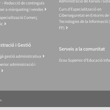
Administració de Xarxes i Sis
 – Redacció de continguts
Curs d’Especialització en
 per a màrqueting i vendes
Ciberseguretat en Entorns de 
specialització Comerç
Tecnologies de la Informació 
ic
FP)
tració i Gestió
Serveis a la comunitat
jà gestió administrativa
Grau Superior d’Educació Infa
erior administració i
s.