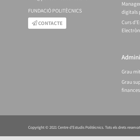
Manager
FUNDACIÓ POLITÈCNICS
digitals
Curs d’E
CONTACTE
Electròn
Adminis
Grau mit
Grau sup
finances
Copyright © 2021 Centre d’Estudis Politècnics. Tots els drets reservat