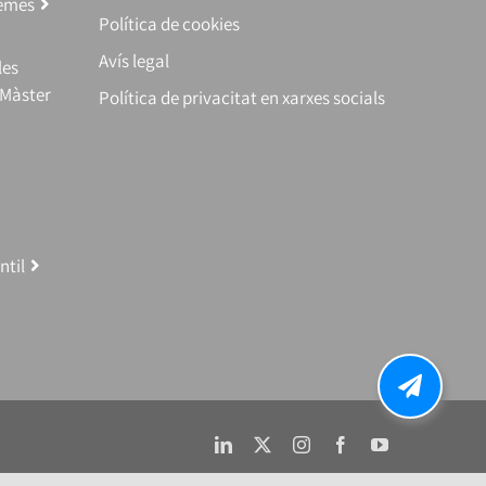
temes
Política de cookies
Avís legal
les
(Màster
Política de privacitat en xarxes socials
ntil
LinkedIn
X
Instagram
Facebook
YouTube