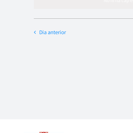
data.
No hi ha cap 
Dia anterior