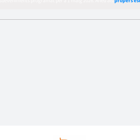
esdeveniments programat per a 1 maig 2026. Aneu als
propers e