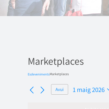
Marketplaces
Marketplaces
Esdeveniments
1 maig 2026
Avui
Selecciona
una