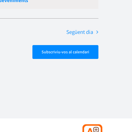
sdeveniments
.
Esdevenime
navegació
Següent dia
Subscriviu-vos al calendari