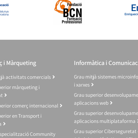
 i Màrqueting
Informàtica i Comunicac
Grau mitjà sistemes microinf
jà activitats comercials
i xarxes
erior màrqueting i
Grau superior desenvolupam
at
aplicacions web
erior comerç internacional
Grau superior desenvolupam
erior en Transport i
aplicacions multiplataforma
a
Grau superior Ciberseguretat 
Especialització Community