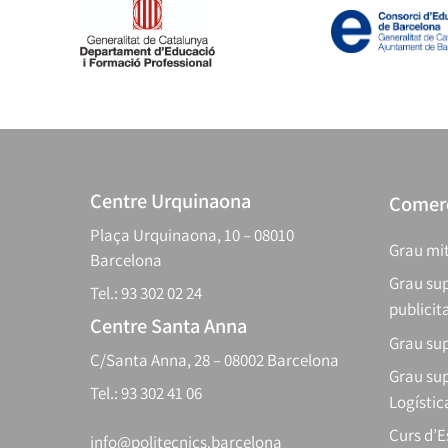
Centre Urquinaona
Comerç
Plaça Urquinaona, 10 – 08010
Grau mit
Barcelona
Grau sup
Tel.: 93 302 02 24
publicit
Centre Santa Anna
Grau sup
C/Santa Anna, 28 – 08002 Barcelona
Grau sup
Tel.: 93 302 41 06
Logístic
Curs d’
info@politecnics.barcelona