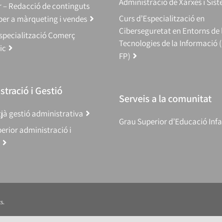
Administració de Xarxes i Sis
 – Redacció de continguts
Curs d’Especialització en
 per a màrqueting i vendes
Ciberseguretat en Entorns de 
specialització Comerç
Tecnologies de la Informació 
ic
FP)
tració i Gestió
Serveis a la comunitat
jà gestió administrativa
Grau Superior d’Educació Infa
erior administració i
s.