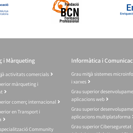
 i Màrqueting
Informàtica i Comunicac
Grau mitjà sistemes microinf
jà activitats comercials
i xarxes
erior màrqueting i
Grau superior desenvolupam
at
aplicacions web
erior comerç internacional
Grau superior desenvolupam
erior en Transport i
aplicacions multiplataforma
a
Grau superior Ciberseguretat 
Especialització Community