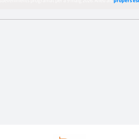
esdeveniments programat per a 9 maig 2026. Aneu als
propers e