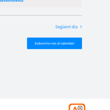
sdeveniments
.
Esdevenime
navegació
Següent dia
Subscriviu-vos al calendari