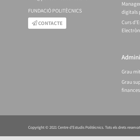
Manager
FUNDACIÓ POLITÈCNICS
digitals
Curs d’E
CONTACTE
Electròn
Adminis
Grau mit
Grau sup
finances
Copyright © 2021 Centre d’Estudis Politècnics. Tots els drets reservat