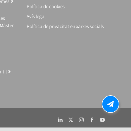
temes
Política de cookies
Avís legal
les
(Màster
Política de privacitat en xarxes socials
ntil
LinkedIn
X
Instagram
Facebook
YouTube