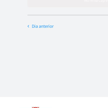
data.
No hi ha cap 
Dia anterior