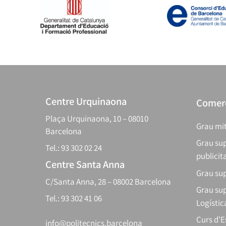
Centre Urquinaona
Comerç
Plaça Urquinaona, 10 – 08010
Grau mit
Barcelona
Grau sup
Tel.: 93 302 02 24
publicit
Centre Santa Anna
Grau sup
C/Santa Anna, 28 – 08002 Barcelona
Grau sup
Tel.: 93 302 41 06
Logístic
Curs d’
info@politecnics.barcelona