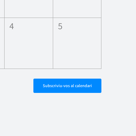
0
0
4
5
ents,
esdeveniments,
esdeveniments,
Subscriviu-vos al calendari