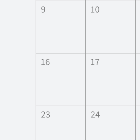
0
0
9
10
esdeveniments,
esdevenimen
0
0
16
17
esdeveniments,
esdevenimen
0
0
23
24
esdeveniments,
esdevenimen