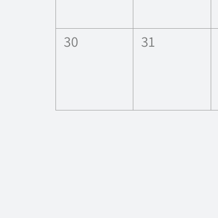
0
0
30
31
esdeveniments,
esdevenimen