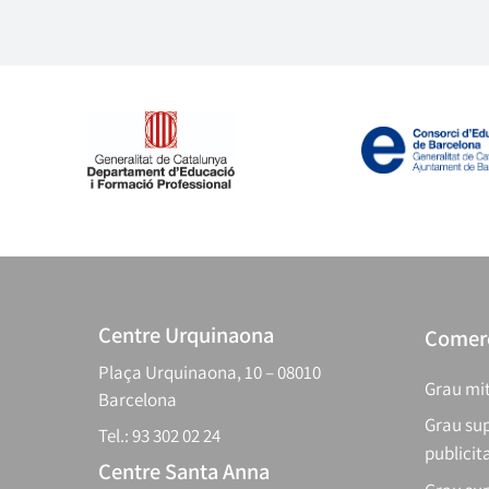
Centre Urquinaona
Comerç
Plaça Urquinaona, 10 – 08010
Grau mit
Barcelona
Grau sup
Tel.: 93 302 02 24
publicit
Centre Santa Anna