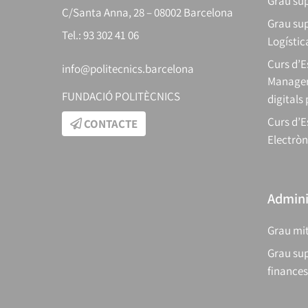
Grau sup
C/Santa Anna, 28 – 08002 Barcelona
Grau sup
Tel.: 93 302 41 06
Logístic
Curs d’
info@politecnics.barcelona
Manager
FUNDACIÓ POLITÈCNICS
digitals
Curs d’E
CONTACTE
Electròn
Adminis
Grau mit
Grau sup
finances