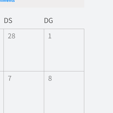
niments
.
Esdevenime
navegació
DS
DG
0
0
28
1
ents,
esdeveniments,
esdeveniments,
0
0
7
8
ents,
esdeveniments,
esdeveniments,