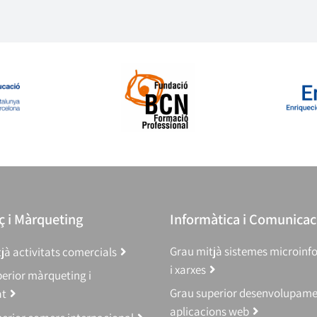
 i Màrqueting
Informàtica i Comunicac
Grau mitjà sistemes microinf
jà activitats comercials
i xarxes
erior màrqueting i
Grau superior desenvolupam
at
aplicacions web