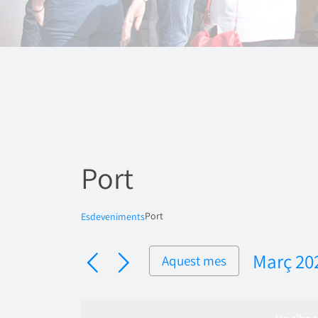
Port
Port
Esdeveniments
Març 20
Aquest mes
Selecci
una