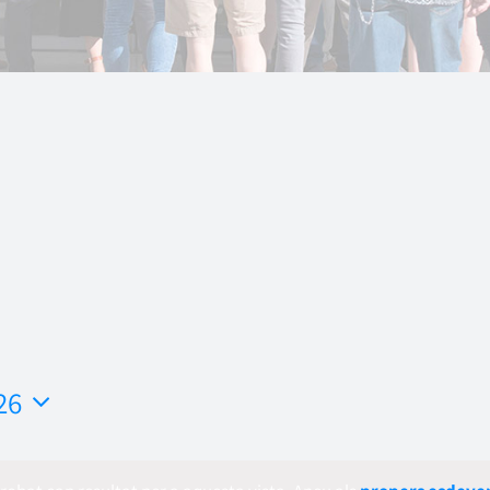
26
ona