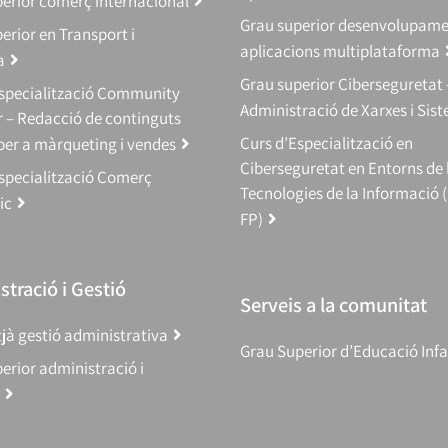
erior comerç internacional
Grau superior desenvolupam
erior en Transport i
aplicacions multiplataforma
a
Grau superior Ciberseguretat 
Especialització Community
Administració de Xarxes i Sis
 – Redacció de continguts
Curs d’Especialització en
 per a màrqueting i vendes
Ciberseguretat en Entorns de 
specialització Comerç
Tecnologies de la Informació 
ic
FP)
tració i Gestió
Serveis a la comunitat
jà gestió administrativa
Grau Superior d’Educació Infa
erior administració i